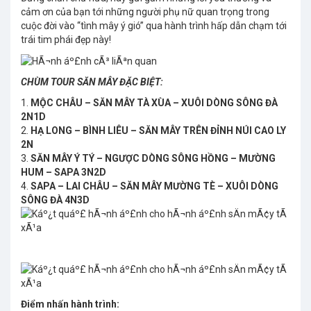
cảm ơn của bạn tới những người phụ nữ quan trọng trong
cuộc đời vào “tình mây ý gió” qua hành trình hấp dẫn chạm tới
trái tim phái đẹp này!
CHÙM TOUR SĂN MÂY ĐẶC BIỆT:
1.
MỘC CHÂU – SĂN MÂY TÀ XÙA – XUÔI DÒNG SÔNG ĐÀ
2N1D
2.
HẠ LONG – BÌNH LIÊU – SĂN MÂY TRÊN ĐỈNH NÚI CAO LY
2N
3.
SĂN MÂY Ý TÝ – NGƯỢC DÒNG SÔNG HỒNG – MƯỜNG
HUM – SAPA 3N2D
4.
SAPA – LAI CHÂU – SĂN MÂY MƯỜNG TÈ – XUÔI DÒNG
SÔNG ĐÀ 4N3D
Điểm nhấn hành trình: