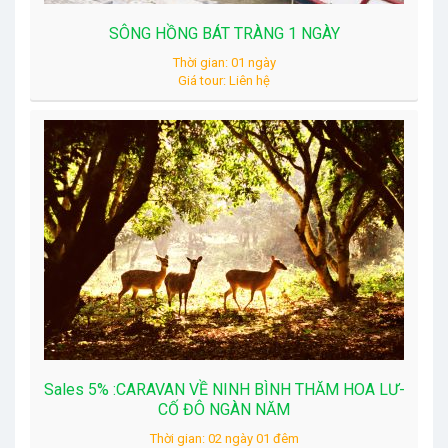
SÔNG HỒNG BÁT TRÀNG 1 NGÀY
Thời gian: 01 ngày
Giá tour: Liên hệ
Sales 5% :CARAVAN VỀ NINH BÌNH THĂM HOA LƯ-
CỐ ĐÔ NGÀN NĂM
Thời gian: 02 ngày 01 đêm