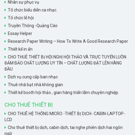
Nhân sự phục vụ
Tổ chức biểu diễn ca nhạc.
Tổ chức lễ hội
Truyền Thông -Quảng Cáo
Essay Helper
Research Paper Writing – How To Write A Good Research Paper
Thiết kế in ấn
CHO THUÊ THIẾT BỊ HỘI NGHỊ HỘI THẢO VÀ TRỰC TUYẾN LUÔN
ĐẢM BẢO CHẤT LƯỢNG UY TÍN – CHẤT LƯỢNG ĐẶT LÊN HÀNG
ĐẦU
Dịch vụ cung cấp ban nhạc
Thuê nhà bạt nhà không gian
Thiết kế booth hội thảo , gian hàng triển lãm chuyên nghiệp.
CHO THUÊ THIẾT BỊ
CHO THUÊ HỆ THỐNG MICRO -THIẾT BỊ DỊCH- CABIN-LAPTOP-
LCD
Cho thuê thiết bị dịch, cabin dịch, tai nghe phiên dịch hai ngôn
ngữ