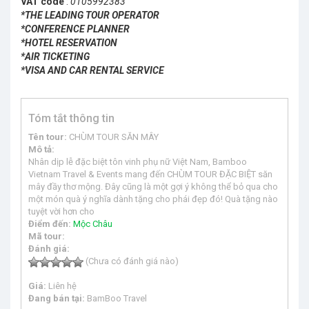
VAT code
:
0105992383
*THE LEADING TOUR OPERATOR
*CONFERENCE PLANNER
*HOTEL RESERVATION
*AIR TICKETING
*VISA AND CAR RENTAL SERVICE
Tóm tắt thông tin
Tên tour:
CHÙM TOUR SĂN MÂY
Mô tả:
Nhân dịp lễ đặc biệt tôn vinh phụ nữ Việt Nam, Bamboo
Vietnam Travel & Events mang đến CHÙM TOUR ĐẶC BIỆT săn
mây đầy thơ mộng. Đây cũng là một gợi ý không thể bỏ qua cho
một món quà ý nghĩa dành tặng cho phái đẹp đó! Quà tặng nào
tuyệt vời hơn cho
Điểm đến:
Mộc Châu
Mã tour:
Đánh giá:
(Chưa có đánh giá nào)
Giá:
Liên hệ
Đang bán tại:
BamBoo Travel