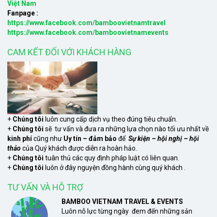
Việt Nam
Fanpage :
https://www.facebook.com/bamboovietnamtravel
https://www.facebook.com/bamboovietnamevents
CAM KẾT ĐỐI VỚI KHÁCH HÀNG
+
Chúng tôi
luôn cung cấp dịch vụ theo đúng tiêu chuẩn.
+
Chúng tôi
sẽ tư vấn và đưa ra những lựa chọn nào tối ưu nhất về
kinh phí
cũng như
Uy tín – đảm bảo
để
Sự kiện – hội nghị – hội
thảo
của Quý khách được diễn ra hoàn hảo.
xem
+
Chúng tôi
tuân thủ các quy định pháp luật có liên quan.
+
Chúng tôi
luôn ở đây nguyện đồng hành cùng quý khách .
TƯ VẤN VÀ HỖ TRỢ
BAMBOO VIETNAM TRAVEL & EVENTS
Luôn nỗ lực từng ngày đem đến những sản