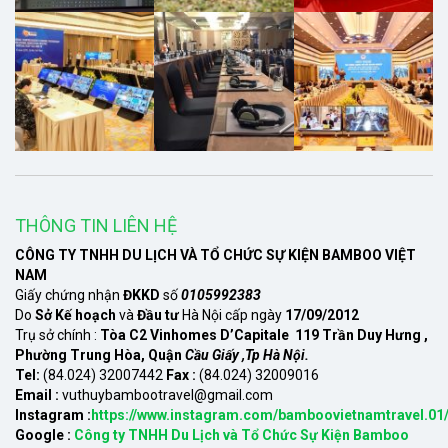
THÔNG TIN LIÊN HỆ
CÔNG TY TNHH DU LỊCH VÀ TỔ CHỨC SỰ KIỆN BAMBOO VIỆT
NAM
Giấy chứng nhận
ĐKKD
số
0105992383
Do
Sở Kế hoạch
và
Đầu tư
Hà Nội cấp ngày
17/09/2012
Trụ sở chính :
Tòa C2 Vinhomes D’Capitale 119 Trần Duy Hưng ,
Phường Trung Hòa, Quận
Cầu Giấy ,Tp Hà Nội.
Tel:
(84.024) 32007442
Fax :
(84.024) 32009016
Email :
vuthuybambootravel@gmail.com
Instagram :
https://www.instagram.com/bamboovietnamtravel.01
Google :
Công ty TNHH Du Lịch và Tổ Chức Sự Kiện Bamboo