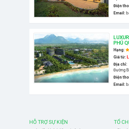
Điện tho
Email:
b
LUXUR
PHÚ Q
Hạng:
Giá từ:
L
Địa chỉ:
Đường B
Điện tho
Email:
b
HỖ TRỢ SỰ KIỆN
TỔ CH