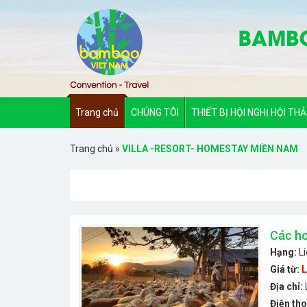
Trang chủ
CHÚNG TÔI
THIẾT BỊ HỘI NGHỊ HỘI TH
Trang chủ
»
VILLA -RESORT- HOMESTAY MIỀN NAM
Các ho
Hạng:
L
Giá từ:
L
Địa chỉ:
Điện tho