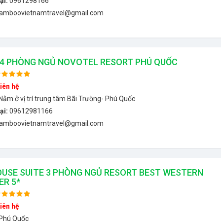
ại:
0961298166
amboovietnamtravel@gmail.com
 4 PHÒNG NGỦ NOVOTEL RESORT PHÚ QUỐC
iên hệ
Nằm ở vị trí trung tâm Bãi Trường- Phú Quốc
ại:
09612981166
amboovietnamtravel@gmail.com
USE SUITE 3 PHÒNG NGỦ RESORT BEST WESTERN
ER 5*
iên hệ
Phú Quốc