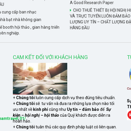
A Good Research Paper
ẦU
CHO THUÊ THIẾT BỊ HỘI NGHỊ H
ụ cung cấp ban nhạc
VÀ TRỰC TUYẾN LUÔN ĐẢM BẢO
hà bạt nhà không gian
LƯỢNG UY TÍN – CHẤT LƯỢNG ĐẶ
ế booth hội thảo , gian hàng triển
HÀNG ĐẦU
yên nghiệp.
CAM KẾT ĐỐI VỚI KHÁCH HÀNG
T
+
Chúng tôi
luôn cung cấp dịch vụ theo đúng tiêu chuẩn.
Sự
+
Chúng tôi
sẽ tư vấn và đưa ra những lựa chọn nào tối
Th
ưu nhất về
kinh phí
cũng như
Uy tín – đảm bảo
để
Sự
kiện – hội nghị – hội thảo
của Quý khách được diễn ra
namtravel.01/
hoàn hảo.
S
xem
+
Chúng tôi
tuân thủ các quy định pháp luật có liên quan.