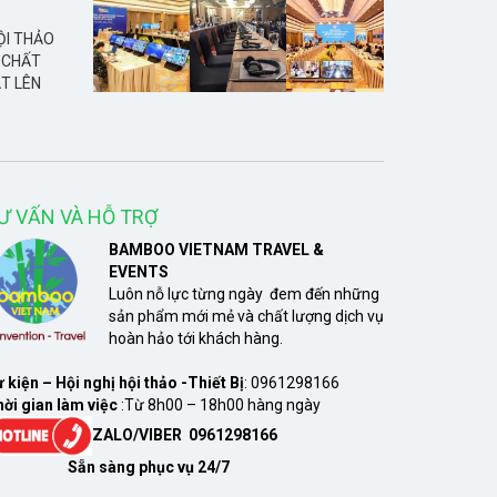
ỘI THẢO
 CHẤT
T LÊN
Ư VẤN VÀ HỖ TRỢ
BAMBOO VIETNAM TRAVEL &
EVENTS
Luôn nỗ lực từng ngày đem đến những
sản phẩm mới mẻ và chất lượng dịch vụ
hoàn hảo tới khách hàng.
 kiện – Hội nghị hội thảo -Thiết Bị
: 0961298166
ời gian làm việc
:Từ 8h00 – 18h00 hàng ngày
ZALO/VIBER 0961298166
ẵn sàng phục vụ 24/7