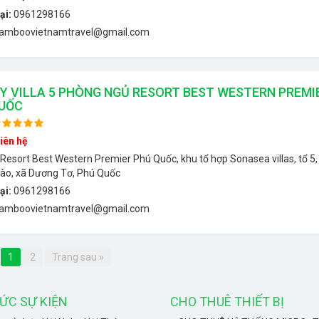
ại:
0961298166
amboovietnamtravel@gmail.com
Y VILLA 5 PHÒNG NGỦ RESORT BEST WESTERN PREMI
UỐC
iên hệ
Resort Best Western Premier Phú Quốc, khu tổ hợp Sonasea villas, tổ 5,
ào, xã Dương Tơ, Phú Quốc
ại:
0961298166
amboovietnamtravel@gmail.com
1
2
Trang sau »
ỨC SỰ KIỆN
CHO THUÊ THIẾT BỊ