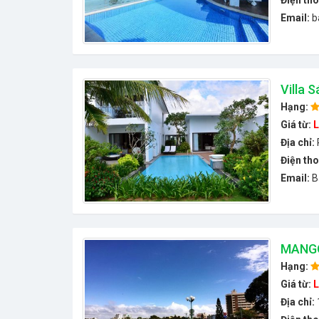
Điện tho
Email:
b
Villa 
Hạng:
Giá từ:
L
Địa chỉ:
Điện tho
Email:
B
MANGO
Hạng:
Giá từ:
L
Địa chỉ: