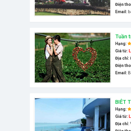
Điện tho
Email:
b
Tuần t
Hạng:
Giá từ:
L
Địa chỉ:
Điện tho
Email:
B
BIÊT 
Hạng:
Giá từ:
L
Địa chỉ: