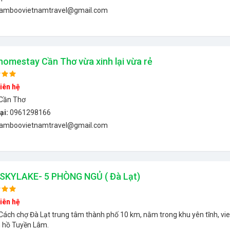
amboovietnamtravel@gmail.com
homestay Cần Thơ vừa xinh lại vừa rẻ
iên hệ
Cần Thơ
ại:
0961298166
amboovietnamtravel@gmail.com
 SKYLAKE- 5 PHÒNG NGỦ ( Đà Lạt)
iên hệ
Cách chợ Đà Lạt trung tâm thành phố 10 km, nằm trong khu yên tĩnh, vi
n hồ Tuyền Lâm.