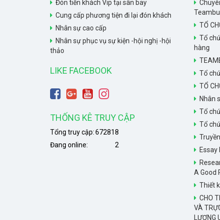
Đón tiễn khách Vip tại sân bay
Chuyên
Teambuil
Cung cấp phương tiện đi lại đón khách
TỔ CH
Nhân sự cao cấp
Tổ chứ
Nhân sự phục vụ sự kiện -hội nghị -hội
hàng
thảo
TEAMB
LIKE FACEBOOK
Tổ chứ
TỔ CH
Nhân s
Tổ chứ
THỐNG KÊ TRUY CẬP
Tổ chứ
Tổng truy cập:
672818
Truyề
Đang online:
2
Essay 
Resear
A Good 
Thiết k
CHO TH
VÀ TRỰ
LƯỢNG U