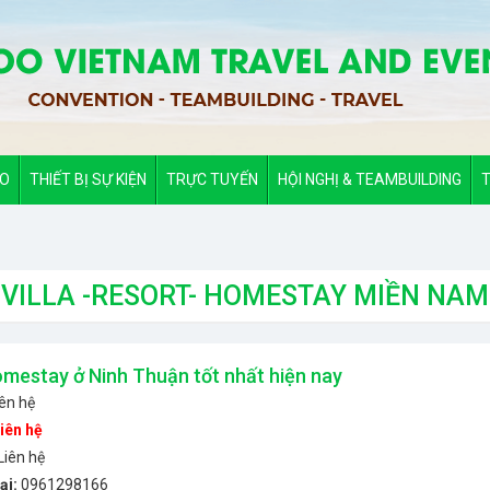
ẢO
THIẾT BỊ SỰ KIỆN
TRỰC TUYẾN
HỘI NGHỊ & TEAMBUILDING
T
VILLA -RESORT- HOMESTAY MIỀN NAM
mestay ở Ninh Thuận tốt nhất hiện nay
iên hệ
iên hệ
Liên hệ
ại:
0961298166