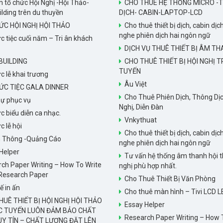
 tổ chức Hội Nghị -Hội Thảo-
CHO THUÊ HỆ THỐNG MICRO -T
ding trên du thuyền
DỊCH- CABIN-LAPTOP-LCD
ỨC HỘI NGHỊ HỘI THẢO
Cho thuê thiết bị dịch, cabin dịch
nghe phiên dịch hai ngôn ngữ
c tiệc cuối năm – Tri ân khách
DỊCH VỤ THUÊ THIẾT BỊ ÂM T
UILDING
CHO THUÊ THIẾT BỊ HỘI NGHỊ 
TUYẾN
c lễ khai trương
Âu Việt
ỨC TIỆC GALA DINNER
Cho Thuê Phiên Dịch, Thông Dịc
ự phục vụ
Nghị, Diễn Đàn
c biểu diễn ca nhạc.
Vnkythuat
c lễ hội
Cho thuê thiết bị dịch, cabin dịch
n Thông -Quảng Cáo
nghe phiên dịch hai ngôn ngữ
Helper
Tư vấn hệ thống âm thanh hội t
ch Paper Writing – How To Write
nghị phù hợp nhất.
Research Paper
Cho Thuê Thiết Bị Văn Phòng
ế in ấn
Cho thuê màn hình – Tivi LCD L
UÊ THIẾT BỊ HỘI NGHỊ HỘI THẢO
Essay Helper
C TUYẾN LUÔN ĐẢM BẢO CHẤT
Research Paper Writing – How 
Y TÍN – CHẤT LƯỢNG ĐẶT LÊN