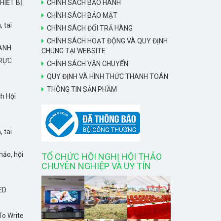
HIẾT BỊ
CHÍNH SÁCH BẢO HÀNH
CHÍNH SÁCH BẢO MẬT
, tai
CHÍNH SÁCH ĐỔI TRẢ HÀNG
CHÍNH SÁCH HOẠT ĐỘNG VÀ QUY ĐỊNH
HANH
CHUNG TẠI WEBSITE
TRỰC
CHÍNH SÁCH VẬN CHUYỂN
QUY ĐỊNH VÀ HÌNH THỨC THANH TOÁN
THÔNG TIN SẢN PHẦM
h Hội
, tai
hảo, hội
TỔ CHỨC HỘI NGHỊ HỘI THẢO
CHUYÊN NGHIỆP VÀ UY TÍN
ED
To Write