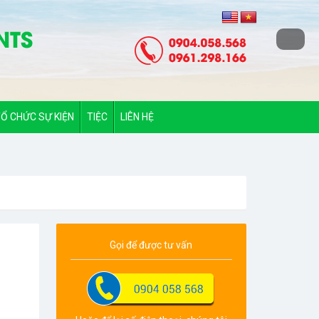
Ổ CHỨC SỰ KIỆN
TIỆC
LIÊN HỆ
Gọi để được tư vấn