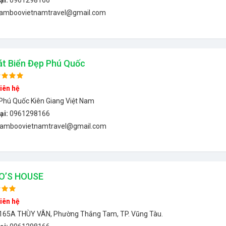
ại:
0961298166
amboovietnamtravel@gmail.com
Sát Biển Đẹp Phú Quốc
iên hệ
Phú Quốc Kiên Giang Việt Nam
ại:
0961298166
amboovietnamtravel@gmail.com
’S HOUSE
iên hệ
165A THÙY VÂN, Phường Thắng Tam, TP. Vũng Tàu.