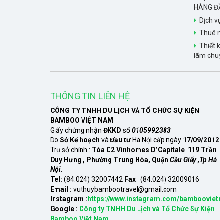
HÀNG Đ
Dịch v
Thuê n
Thiết k
lãm chu
THÔNG TIN LIÊN HỆ
CÔNG TY TNHH DU LỊCH VÀ TỔ CHỨC SỰ KIỆN
BAMBOO VIỆT NAM
Giấy chứng nhận
ĐKKD
số
0105992383
Do
Sở Kế hoạch
và
Đầu tư
Hà Nội cấp ngày
17/09/2012
Trụ sở chính :
Tòa C2 Vinhomes D’Capitale 119 Trần
Duy Hưng , Phường Trung Hòa, Quận
Cầu Giấy ,Tp Hà
Nội.
Tel:
(84.024) 32007442
Fax :
(84.024) 32009016
Email :
vuthuybambootravel@gmail.com
Instagram :
https://www.instagram.com/bambooviet
Google :
Công ty TNHH Du Lịch và Tổ Chức Sự Kiện
Bamboo Việt Nam