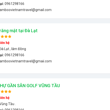
ại:
0961298166
amboovietnamtravel@gmail.com
răng mật tại Đà Lạt
iên hệ
Đà Lạt , lâm Đồng
ại:
0961298166
amboovietnamtravel@gmaii.com
THỰ GẦN SÂN GOLF VŨNG TẦU
iên hệ
Vũng Tầu .