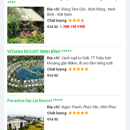
****
Địa chỉ:
Động Tam Cốc , Bích Động , Ninh
Bình , Việt Nam
Chất lượng:
Giá từ:
1.288.194 VNĐ
VEDANA RESORT NINH BÌNH *****
Địa chỉ:
Cách ngã tư Giắt, TT Triệu Sơn
khoảng gần 80km, đi oto tầm tiếng rưỡi.
Cách TP Thanh Hoá chưa đến 60km
Chất lượng:
Giá từ:
Paradise Dai Lai Resort *****
Địa chỉ:
Ngọc Thanh, Phúc Yên, Vĩnh Phúc
Chất lượng:
Giá từ: