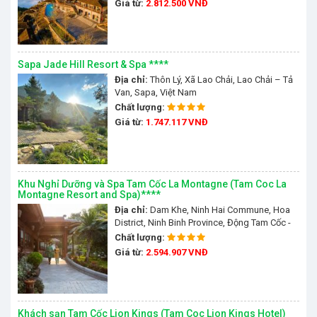
Giá từ:
2.812.500 VNĐ
Sapa Jade Hill Resort & Spa ****
Địa chỉ:
Thôn Lý, Xã Lao Chải, Lao Chải – Tả
Van, Sapa, Việt Nam
Chất lượng:
Giá từ:
1.747.117 VNĐ
Khu Nghỉ Dưỡng và Spa Tam Cốc La Montagne (Tam Coc La
Montagne Resort and Spa)****
Địa chỉ:
Dam Khe, Ninh Hai Commune, Hoa
District, Ninh Binh Province, Động Tam Cốc -
Bích Động, Ninh Bình, Việt Nam
Chất lượng:
Giá từ:
2.594.907 VNĐ
Khách sạn Tam Cốc Lion Kings (Tam Coc Lion Kings Hotel)