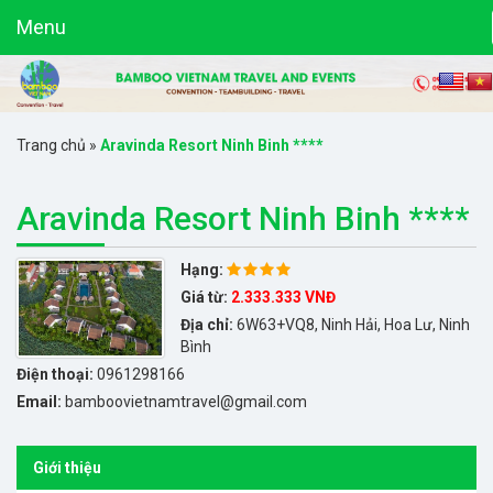
Menu
Trang chủ
»
Aravinda Resort Ninh Binh ****
Aravinda Resort Ninh Binh ****
Hạng:
Giá từ:
2.333.333 VNĐ
Địa chỉ:
6W63+VQ8, Ninh Hải, Hoa Lư, Ninh
Bình
Điện thoại:
0961298166
Email:
bamboovietnamtravel@gmail.com
Giới thiệu