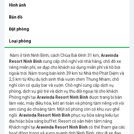
Hình ảnh
Bản đồ
Đặt phòng
Loại phòng
Nằm ở tỉnh Ninh Bình, cách Chùa Bái Đính 31 km,
Aravinda
Resort Ninh Binh
cung cấp chỗ nghỉ với nhà hàng, chỗ đỗ xe
riêng miễn phí, xe đạp cho khách sử dụng miễn phí và hồ bơi
ngoài trời. Nằm trong bán kính 39 km từ Nhà thờ Phát Diệm và
2,5 km từ Khu du lịch sinh thái vườn chim Thung Nham, chỗ
nghỉ còn có quầy bar và vườn. Chỗ nghỉ cung cấp dịch vụ
phòng, dịch vụ giữ trẻ và dịch vụ thu đổi ngoại tệ cho khách.
Phòng nghỉ tại
Aravinda Resort Ninh Binh
được trang bị bàn
làm việc, máy điều hòa, két an toàn và phòng tắm riêng với vòi
sen cùng áo choàng tắm. Một số phòng còn có khu vực ghế
ngồi.
Aravinda Resort Ninh Binh
phục vụ bữa sáng kiểu lục
địa hoặc bữa sáng buffet. Resort có sân hiên tắm nắng.
Khách nghỉ tại
Aravinda Resort Ninh Binh
có thể tham gia các
hoạt động trong và xung quanh tỉnh Ninh Bình, như đi xe đạp.