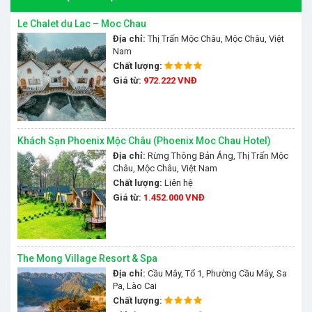
Le Chalet du Lac – Moc Chau
Địa chỉ:
Thị Trấn Mộc Châu, Mộc Châu, Việt
Nam
Chất lượng:
Giá từ:
972.222 VNĐ
Khách Sạn Phoenix Mộc Châu (Phoenix Moc Chau Hotel)
Địa chỉ:
Rừng Thông Bản Áng, Thị Trấn Mộc
Châu, Mộc Châu, Việt Nam
Chất lượng:
Liên hệ
Giá từ:
1.452.000 VNĐ
The Mong Village Resort & Spa
Địa chỉ:
Cầu Mây, Tổ 1, Phường Cầu Mây, Sa
Pa, Lào Cai
Chất lượng: