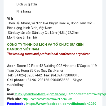
Dịch vụ giặt là
Nhà hàng
Vị trí
Thôn Hải Nham, xã Ninh Hải, huyện Hoa Lư, Động Tam Cốc –
Bích Động, Ninh Bình, Việt Nam
Sân bay lân cận Sân bay Gia Lâm (NULL)92,2 km
Mọi thông tin liên hệ
CÔNG TY TNHH DU LỊCH VÀ TỔ CHỨC SỰ KIỆN
BAMBOO VIỆT NAM
The leading tours and professional conference organizer
Addr
: Room 12 Floor 42 Building C02 Vinhome D’Capital 119
Tran Duy Hung St, Cau Giay Dist.Hanoi
Tel
: (84.024) 32007442
Fax:
(84.024) 32009016
Cell phone
: +84 961298166-0904058568 Skype :
vuthilethuy
E-
mai
l
:
vuthuybambootravel@gmail.com
,
Bamboovietnamtravel@g
Web-site
:
http://bamboovietnamtravel.com.vn/
Facebook :
https://www.facebook.com/villabamien2020