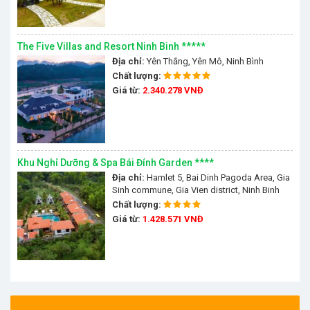
The Five Villas and Resort Ninh Binh *****
Địa chỉ:
Yên Thắng, Yên Mô, Ninh Bình
Chất lượng:
Giá từ:
2.340.278 VNĐ
Khu Nghỉ Dưỡng & Spa Bái Đính Garden ****
Địa chỉ:
Hamlet 5, Bai Dinh Pagoda Area, Gia
Sinh commune, Gia Vien district, Ninh Binh
Province, Huyện Gia Viễn, Ninh Bình, Việt Nam
Chất lượng:
Giá từ:
1.428.571 VNĐ