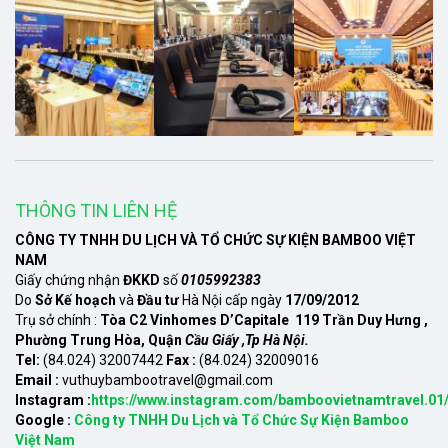
THÔNG TIN LIÊN HỆ
CÔNG TY TNHH DU LỊCH VÀ TỔ CHỨC SỰ KIỆN BAMBOO VIỆT
NAM
Giấy chứng nhận
ĐKKD
số
0105992383
Do
Sở Kế hoạch
và
Đầu tư
Hà Nội cấp ngày
17/09/2012
Trụ sở chính :
Tòa C2 Vinhomes D’Capitale 119 Trần Duy Hưng ,
Phường Trung Hòa, Quận
Cầu Giấy ,Tp Hà Nội.
Tel:
(84.024) 32007442
Fax :
(84.024) 32009016
Email :
vuthuybambootravel@gmail.com
Instagram :
https://www.instagram.com/bamboovietnamtravel.01
Google :
Công ty TNHH Du Lịch và Tổ Chức Sự Kiện Bamboo
Việt Nam