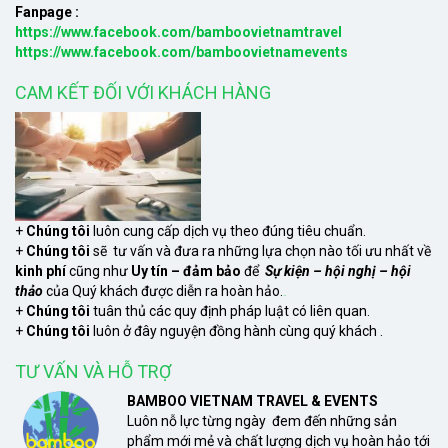
Fanpage :
https://www.facebook.com/bamboovietnamtravel
https://www.facebook.com/bamboovietnamevents
CAM KẾT ĐỐI VỚI KHÁCH HÀNG
+
Chúng tôi
luôn cung cấp dịch vụ theo đúng tiêu chuẩn.
+
Chúng tôi
sẽ tư vấn và đưa ra những lựa chọn nào tối ưu nhất về
kinh phí
cũng như
Uy tín – đảm bảo
để
Sự kiện – hội nghị – hội
thảo
của Quý khách được diễn ra hoàn hảo.
xem
+
Chúng tôi
tuân thủ các quy định pháp luật có liên quan.
+
Chúng tôi
luôn ở đây nguyện đồng hành cùng quý khách .
TƯ VẤN VÀ HỖ TRỢ
BAMBOO VIETNAM TRAVEL & EVENTS
Luôn nỗ lực từng ngày đem đến những sản
phẩm mới mẻ và chất lượng dịch vụ hoàn hảo tới