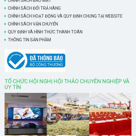
CHÍNH SÁCH BẢO MẬT
CHÍNH SÁCH ĐỔI TRẢ HÀNG
CHÍNH SÁCH HOẠT ĐỘNG VÀ QUY ĐỊNH CHUNG TẠI WEBSITE
CHÍNH SÁCH VẬN CHUYỂN
QUY ĐỊNH VÀ HÌNH THỨC THANH TOÁN
THÔNG TIN SẢN PHẦM
TỔ CHỨC HỘI NGHỊ HỘI THẢO CHUYÊN NGHIỆP VÀ
UY TÍN