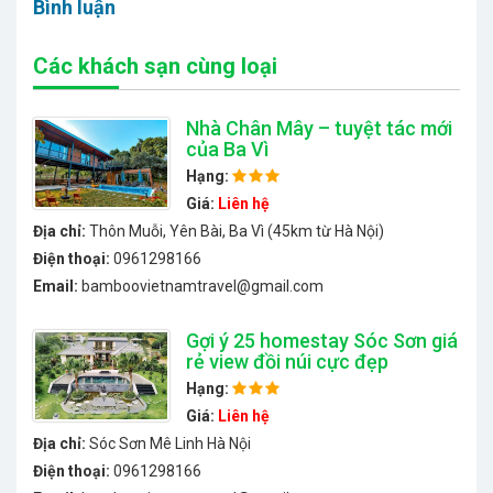
Bình luận
Các khách sạn cùng loại
Nhà Chân Mây – tuyệt tác mới
của Ba Vì
Hạng:
Giá:
Liên hệ
Địa chỉ:
Thôn Muỗi, Yên Bài, Ba Vì (45km từ Hà Nội)
Điện thoại:
0961298166
Email:
bamboovietnamtravel@gmail.com
Gợi ý 25 homestay Sóc Sơn giá
rẻ view đồi núi cực đẹp
Hạng:
Giá:
Liên hệ
Địa chỉ:
Sóc Sơn Mê Linh Hà Nội
Điện thoại:
0961298166