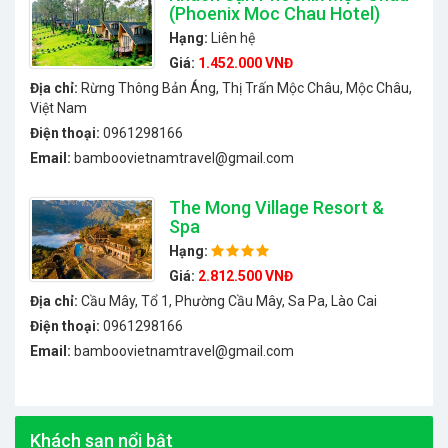
(Phoenix Moc Chau Hotel)
Hạng:
Liên hệ
Giá:
1.452.000 VNĐ
Địa chỉ:
Rừng Thông Bản Áng, Thị Trấn Mộc Châu, Mộc Châu,
Việt Nam
Điện thoại:
0961298166
Email:
bamboovietnamtravel@gmail.com
The Mong Village Resort &
Spa
Hạng:
Giá:
2.812.500 VNĐ
Địa chỉ:
Cầu Mây, Tổ 1, Phường Cầu Mây, Sa Pa, Lào Cai
Điện thoại:
0961298166
Email:
bamboovietnamtravel@gmail.com
Khách sạn nổi bật