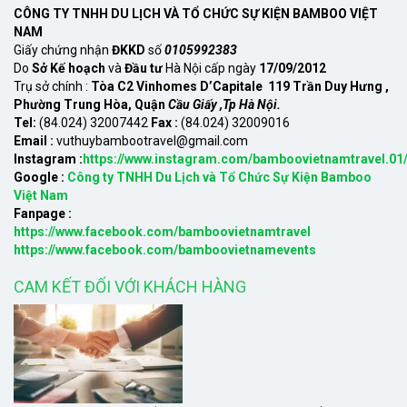
CÔNG TY TNHH DU LỊCH VÀ TỔ CHỨC SỰ KIỆN BAMBOO VIỆT
NAM
Giấy chứng nhận
ĐKKD
số
0105992383
Do
Sở Kế hoạch
và
Đầu tư
Hà Nội cấp ngày
17/09/2012
Trụ sở chính :
Tòa C2 Vinhomes D’Capitale 119 Trần Duy Hưng ,
Phường Trung Hòa, Quận
Cầu Giấy ,Tp Hà Nội.
Tel:
(84.024) 32007442
Fax :
(84.024) 32009016
Email :
vuthuybambootravel@gmail.com
Instagram :
https://www.instagram.com/bamboovietnamtravel.01
Google :
Công ty TNHH Du Lịch và Tổ Chức Sự Kiện Bamboo
Việt Nam
Fanpage :
https://www.facebook.com/bamboovietnamtravel
https://www.facebook.com/bamboovietnamevents
CAM KẾT ĐỐI VỚI KHÁCH HÀNG