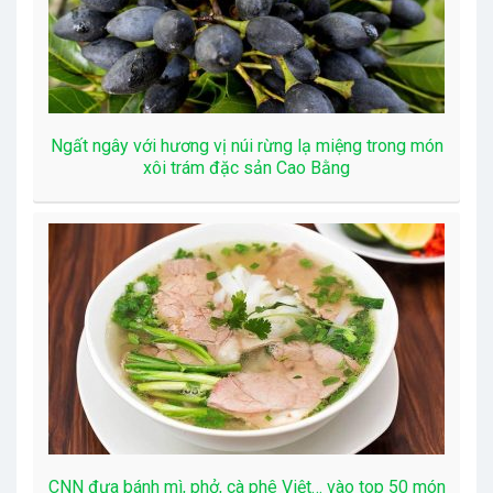
Ngất ngây với hương vị núi rừng lạ miệng trong món
xôi trám đặc sản Cao Bằng
CNN đưa bánh mì, phở, cà phê Việt… vào top 50 món