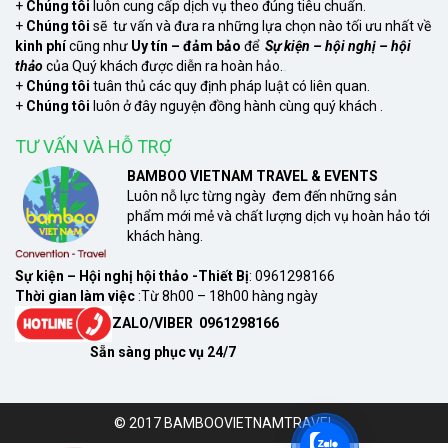
+
Chúng tôi
luôn cung cấp dịch vụ theo đúng tiêu chuẩn.
+
Chúng tôi
sẽ tư vấn và đưa ra những lựa chọn nào tối ưu nhất về
kinh phí
cũng như
Uy tín – đảm bảo
để
Sự kiện – hội nghị – hội
thảo
của Quý khách được diễn ra hoàn hảo.
xem
+
Chúng tôi
tuân thủ các quy định pháp luật có liên quan.
+
Chúng tôi
luôn ở đây nguyện đồng hành cùng quý khách .
TƯ VẤN VÀ HỖ TRỢ
BAMBOO VIETNAM TRAVEL & EVENTS
Luôn nỗ lực từng ngày đem đến những sản
phẩm mới mẻ và chất lượng dịch vụ hoàn hảo tới
khách hàng.
Sự kiện – Hội nghị hội thảo -Thiết Bị
: 0961298166
Thời gian làm việc
:Từ 8h00 – 18h00 hàng ngày
ZALO/VIBER 0961298166
Sẵn sàng phục vụ 24/7
© 2017 BAMBOOVIETNAMTRAVEL