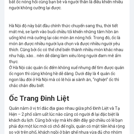
bát ốc nóng hổi cùng bạn bè và người thân là điều khiến nhiều
người không cưỡng lại được.
Hà Nội độ này bắt đầu chính thức chuyển sang thu, thời tiết
mát mẻ, se lạnh vào buổi chiều tối khiến những tâm hồn ăn
uống khó mà cưỡng lại các món ăn nóng hổi. Trong đó, ốc là
món ăn được nhiều người lựa chọn và được nhiều người yêu
thích. Cũng bởi ốc có thể chế biến thành nhiều món khác nhau
như hấp, xào… nên dễ dàng làm xiêu lòng người đam mê ẩm
thực.
Ở Hà Nội các quán ốc đếm không xuể nhưng để tìm được quán
ốc ngon thì cũng không hề dễ dàng. Dưới đây là 4 quán ốc
ngon lâu đời ở Hà Nội mà có lẽ hỏi ai sành ăn, “nghiện” ốc thì
chắc chắn đều biết.
Ốc Trang Đinh Liệt
Quán nằm ở vị trí đắc địa giao nhau giữa phố Đinh Liệt và Tạ
Hiện – 2 phố sầm uất lúc nào cũng có người đi lại đặc biệt là
khách du lịch. Cũng bởi vậy mà khi đến đây giờ chiều có lẽ bạn
phải đợi một lúc mới có chỗ để ngồi, quán có mặt tiền khá rộng
so với trên phố, khách ngồi ở bàn ghế nhựa vừa đủ cho nhóm