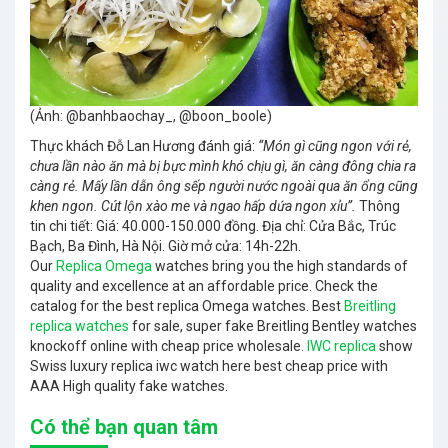
(Ảnh: @banhbaochay_, @boon_boole)
Thực khách Đỗ Lan Hương đánh giá:
“Món gì cũng ngon với rẻ,
chưa lần nào ăn mà bị bực mình khó chịu gì, ăn càng đông chia ra
càng rẻ. Mấy lần dẫn ông sếp người nước ngoài qua ăn ổng cũng
khen ngon. Cút lộn xào me và ngao hấp dứa ngon xỉu”.
Thông
tin chi tiết: Giá: 40.000-150.000 đồng. Địa chỉ: Cửa Bắc, Trúc
Bạch, Ba Đình, Hà Nội. Giờ mở cửa: 14h-22h.
Our
Replica Omega
watches bring you the high standards of
quality and excellence at an affordable price. Check the
catalog for the best replica Omega watches. Best
Breitling
replica watches
for sale, super fake Breitling Bentley watches
knockoff online with cheap price wholesale.
IWC replica
show
Swiss luxury replica iwc watch here best cheap price with
AAA High quality fake watches.
Có thể bạn quan tâm