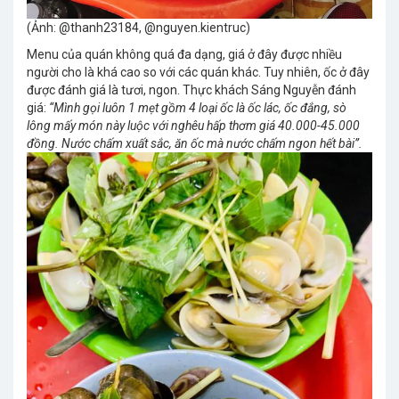
(Ảnh: @thanh23184, @nguyen.kientruc)
Menu của quán không quá đa dạng, giá ở đây được nhiều
người cho là khá cao so với các quán khác. Tuy nhiên, ốc ở đây
được đánh giá là tươi, ngon. Thực khách Sáng Nguyễn đánh
giá:
“Mình gọi luôn 1 mẹt gồm 4 loại ốc là ốc lác, ốc đắng, sò
lông mấy món này luộc với nghêu hấp thơm giá 40.000-45.000
đồng. Nước chấm xuất sắc, ăn ốc mà nước chấm ngon hết bài”.