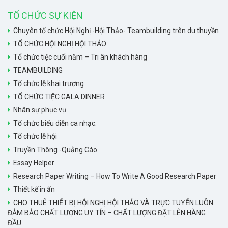
TỔ CHỨC SỰ KIỆN
Chuyên tổ chức Hội Nghị -Hội Thảo- Teambuilding trên du thuyền
TỔ CHỨC HỘI NGHỊ HỘI THẢO
Tổ chức tiệc cuối năm – Tri ân khách hàng
TEAMBUILDING
Tổ chức lễ khai trương
TỔ CHỨC TIỆC GALA DINNER
Nhân sự phục vụ
Tổ chức biểu diễn ca nhạc.
Tổ chức lễ hội
Truyền Thông -Quảng Cáo
Essay Helper
Research Paper Writing – How To Write A Good Research Paper
Thiết kế in ấn
CHO THUÊ THIẾT BỊ HỘI NGHỊ HỘI THẢO VÀ TRỰC TUYẾN LUÔN
ĐẢM BẢO CHẤT LƯỢNG UY TÍN – CHẤT LƯỢNG ĐẶT LÊN HÀNG
ĐẦU