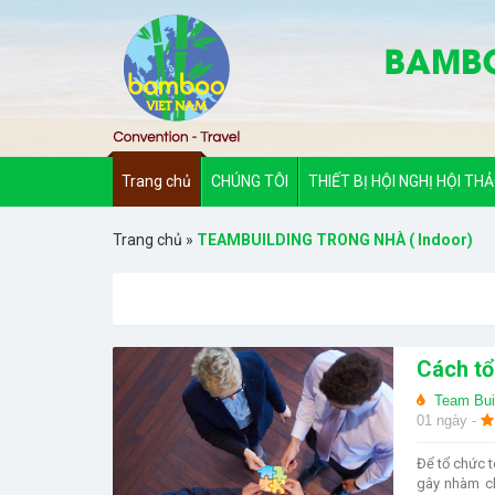
Trang chủ
CHÚNG TÔI
THIẾT BỊ HỘI NGHỊ HỘI TH
Trang chủ
»
TEAMBUILDING TRONG NHÀ ( Indoor)
Cách tổ
Team Bui
01 ngày -
Để tổ chức t
gây nhàm ch