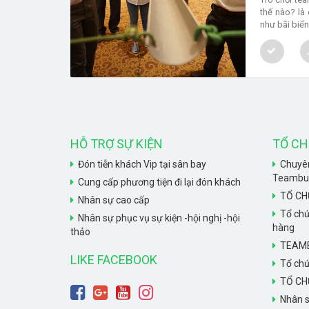
thế nào? là 
như bãi biển
trong nhà k
thực
HỖ TRỢ SỰ KIỆN
TỔ CH
Đón tiễn khách Vip tại sân bay
Chuyên
Teambuil
Cung cấp phương tiện đi lại đón khách
TỔ CH
Nhân sự cao cấp
Tổ chứ
Nhân sự phục vụ sự kiện -hội nghị -hội
hàng
thảo
TEAMB
LIKE FACEBOOK
Tổ chứ
TỔ CH
Nhân s