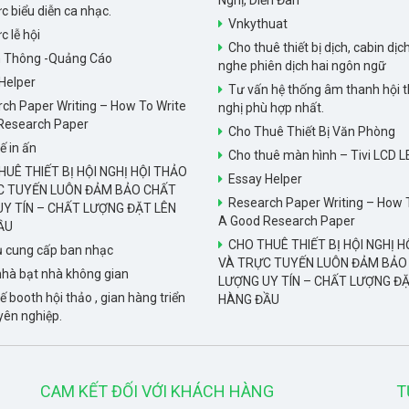
Nghị, Diễn Đàn
c biểu diễn ca nhạc.
Vnkythuat
c lễ hội
Cho thuê thiết bị dịch, cabin dịch
n Thông -Quảng Cáo
nghe phiên dịch hai ngôn ngữ
Helper
Tư vấn hệ thống âm thanh hội t
ch Paper Writing – How To Write
nghị phù hợp nhất.
Research Paper
Cho Thuê Thiết Bị Văn Phòng
ế in ấn
Cho thuê màn hình – Tivi LCD L
UÊ THIẾT BỊ HỘI NGHỊ HỘI THẢO
Essay Helper
C TUYẾN LUÔN ĐẢM BẢO CHẤT
Research Paper Writing – How 
Y TÍN – CHẤT LƯỢNG ĐẶT LÊN
A Good Research Paper
ẦU
CHO THUÊ THIẾT BỊ HỘI NGHỊ H
ụ cung cấp ban nhạc
VÀ TRỰC TUYẾN LUÔN ĐẢM BẢO
hà bạt nhà không gian
LƯỢNG UY TÍN – CHẤT LƯỢNG ĐẶ
ế booth hội thảo , gian hàng triển
HÀNG ĐẦU
yên nghiệp.
CAM KẾT ĐỐI VỚI KHÁCH HÀNG
T