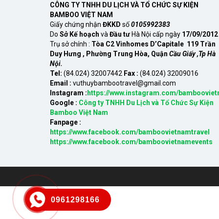
CÔNG TY TNHH DU LỊCH VÀ TỔ CHỨC SỰ KIỆN
BAMBOO VIỆT NAM
Giấy chứng nhận
ĐKKD
số
0105992383
Do
Sở Kế hoạch
và
Đầu tư
Hà Nội cấp ngày
17/09/2012
Trụ sở chính :
Tòa C2 Vinhomes D’Capitale 119 Trần
Duy Hưng , Phường Trung Hòa, Quận
Cầu Giấy ,Tp Hà
Nội.
Tel:
(84.024) 32007442
Fax :
(84.024) 32009016
Email :
vuthuybambootravel@gmail.com
Instagram :
https://www.instagram.com/bambooviet
Google :
Công ty TNHH Du Lịch và Tổ Chức Sự Kiện
Bamboo Việt Nam
Fanpage :
https://www.facebook.com/bamboovietnamtravel
https://www.facebook.com/bamboovietnamevents
0961298166