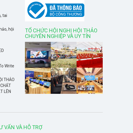
, tai
hảo, hội
TỔ CHỨC HỘI NGHỊ HỘI THẢO
CHUYÊN NGHIỆP VÀ UY TÍN
ED
To Write
ỘI THẢO
 CHẤT
T LÊN
Ư VẤN VÀ HỖ TRỢ