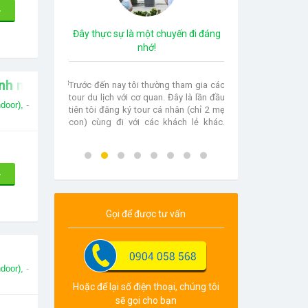
Đây thực sự là một chuyến đi đáng
Thật tuyệt vời !
nhớ!
Tôi mới cùng gia đình thực hiện chuy
nh nghiệp
8
Hàn Quốc tháng 5 vừa rồi.Nói chung t
Trước đến nay tôi thường tham gia các
n
rất vui, Hàn Quốc đẹp quá, khoác l
tour du lịch với cơ quan. Đây là lần đầu
door),
-
n
mình những bộ áo nước bạn thật đẹ
tiên tôi đăng ký tour cá nhân (chỉ 2 mẹ
t
con người Hàn Quốc thật tuyệt.Tôi 
con) cùng đi với các khách lẻ khác.
V
giới thiệu dịch vụ Bamboo Việt N
Thật sự trước khi tham gia tôi có nhiều
m
Travel với bạn bè . Ms Thu- ĐSQ Đan
lo lắng như: thành phần tham gia, đi
cùng người lạ… Tuy
Gọi để được tư vấn
door),
-
Hoặc để lại số điện thoại, chúng tôi
sẽ gọi cho bạn