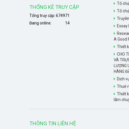
Tổ chứ
THỐNG KÊ TRUY CẬP
Tổ chứ
Tổng truy cập:
674971
Truyề
Đang online:
14
Essay 
Resear
A Good 
Thiết k
CHO TH
VÀ TRỰ
LƯỢNG U
HÀNG Đ
Dịch v
Thuê n
Thiết k
lãm chu
THÔNG TIN LIÊN HỆ