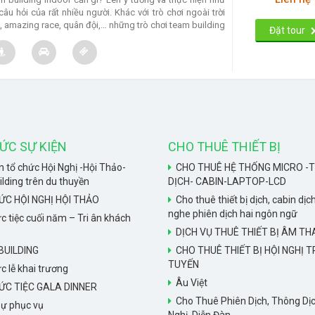
câu hỏi của rất nhiều người. Khác với trò chơi ngoài trời
, amazing race, quân đội,… những trò chơi team building
Đặt tour
hông đòi hỏi sự cầu kỳ trong khâu chuẩn bị và dụng cụ
ỨC SỰ KIỆN
CHO THUÊ THIẾT BỊ
 tổ chức Hội Nghị -Hội Thảo-
CHO THUÊ HỆ THỐNG MICRO -T
ding trên du thuyền
DỊCH- CABIN-LAPTOP-LCD
ỨC HỘI NGHỊ HỘI THẢO
Cho thuê thiết bị dịch, cabin dịch
nghe phiên dịch hai ngôn ngữ
c tiệc cuối năm – Tri ân khách
DỊCH VỤ THUÊ THIẾT BỊ ÂM T
UILDING
CHO THUÊ THIẾT BỊ HỘI NGHỊ 
TUYẾN
c lễ khai trương
Âu Việt
ỨC TIỆC GALA DINNER
Cho Thuê Phiên Dịch, Thông Dịc
ự phục vụ