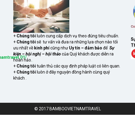
+
Chúng tôi
luôn cung cấp dịch vụ theo đúng tiêu chuẩn.
Sự
+
Chúng tôi
sẽ tư vấn và đưa ra những lựa chọn nào tối
Th
ưu nhất về
kinh phí
cũng như
Uy tín – đảm bảo
để
Sự
kiện – hội nghị – hội thảo
của Quý khách được diễn ra
namtravel.01/
hoàn hảo.
S
xem
+
Chúng tôi
tuân thủ các quy định pháp luật có liên quan.
+
Chúng tôi
luôn ở đây nguyện đồng hành cùng quý
khách .
© 2017 BAMBOOVIETNAMTRAVEL