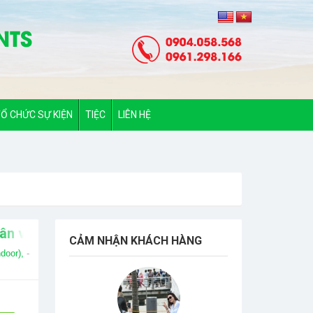
Ổ CHỨC SỰ KIỆN
TIỆC
LIÊN HỆ
ân viên
CẢM NHẬN KHÁCH HÀNG
door),
-