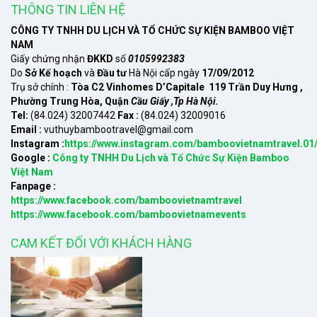
THÔNG TIN LIÊN HỆ
CÔNG TY TNHH DU LỊCH VÀ TỔ CHỨC SỰ KIỆN BAMBOO VIỆT
NAM
Giấy chứng nhận
ĐKKD
số
0105992383
Do
Sở Kế hoạch
và
Đầu tư
Hà Nội cấp ngày
17/09/2012
Trụ sở chính :
Tòa C2 Vinhomes D’Capitale 119 Trần Duy Hưng ,
Phường Trung Hòa, Quận
Cầu Giấy ,Tp Hà Nội.
Tel:
(84.024) 32007442
Fax :
(84.024) 32009016
Email :
vuthuybambootravel@gmail.com
Instagram :
https://www.instagram.com/bamboovietnamtravel.01
Google :
Công ty TNHH Du Lịch và Tổ Chức Sự Kiện Bamboo
Việt Nam
Fanpage :
https://www.facebook.com/bamboovietnamtravel
https://www.facebook.com/bamboovietnamevents
CAM KẾT ĐỐI VỚI KHÁCH HÀNG