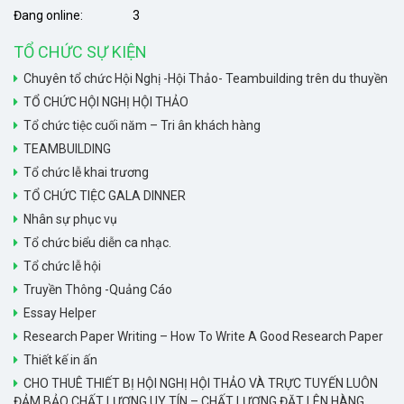
Đang online:
3
TỔ CHỨC SỰ KIỆN
Chuyên tổ chức Hội Nghị -Hội Thảo- Teambuilding trên du thuyền
TỔ CHỨC HỘI NGHỊ HỘI THẢO
Tổ chức tiệc cuối năm – Tri ân khách hàng
TEAMBUILDING
Tổ chức lễ khai trương
TỔ CHỨC TIỆC GALA DINNER
Nhân sự phục vụ
Tổ chức biểu diễn ca nhạc.
Tổ chức lễ hội
Truyền Thông -Quảng Cáo
Essay Helper
Research Paper Writing – How To Write A Good Research Paper
Thiết kế in ấn
CHO THUÊ THIẾT BỊ HỘI NGHỊ HỘI THẢO VÀ TRỰC TUYẾN LUÔN
ĐẢM BẢO CHẤT LƯỢNG UY TÍN – CHẤT LƯỢNG ĐẶT LÊN HÀNG