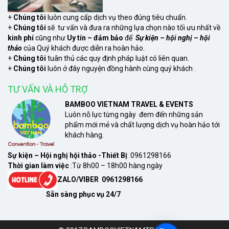
+
Chúng tôi
luôn cung cấp dịch vụ theo đúng tiêu chuẩn.
+
Chúng tôi
sẽ tư vấn và đưa ra những lựa chọn nào tối ưu nhất về
kinh phí
cũng như
Uy tín – đảm bảo
để
Sự kiện – hội nghị – hội
thảo
của Quý khách được diễn ra hoàn hảo.
xem
+
Chúng tôi
tuân thủ các quy định pháp luật có liên quan.
+
Chúng tôi
luôn ở đây nguyện đồng hành cùng quý khách .
TƯ VẤN VÀ HỖ TRỢ
BAMBOO VIETNAM TRAVEL & EVENTS
Luôn nỗ lực từng ngày đem đến những sản
phẩm mới mẻ và chất lượng dịch vụ hoàn hảo tới
khách hàng.
Sự kiện – Hội nghị hội thảo -Thiết Bị
: 0961298166
Thời gian làm việc
:Từ 8h00 – 18h00 hàng ngày
ZALO/VIBER 0961298166
Sẵn sàng phục vụ 24/7