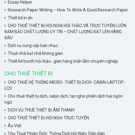
Essay Helper
Research Paper Writing – How To Write A Good Research Paper
Thiết kế in ấn
CHO THUÊ THIẾT BỊ HỘI NGHỊ HỘI THẢO VÀ TRỰC TUYẾN LUÔN
ĐẢM BẢO CHẤT LƯỢNG UY TÍN – CHẤT LƯỢNG ĐẶT LÊN HÀNG
ĐẦU
Dịch vụ cung cấp ban nhạc
Thuê nhà bạt nhà không gian
Thiết kế booth hội thảo , gian hàng triển lãm chuyên nghiệp.
CHO THUÊ THIẾT BỊ
CHO THUÊ HỆ THỐNG MICRO -THIẾT BỊ DỊCH- CABIN-LAPTOP-
LCD
Cho thuê thiết bị dịch, cabin dịch, tai nghe phiên dịch hai ngôn
ngữ
DỊCH VỤ THUÊ THIẾT BỊ ÂM THANH
CHO THUÊ THIẾT BỊ HỘI NGHỊ TRỰC TUYẾN
Âu Việt
Cho Thuê Phiên Dịch, Thông Dịch Hội Nghị, Diễn Đàn