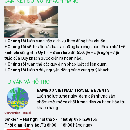
CAM KẾT ĐỐI VỚI KHÁCH HÀNG
+
Chúng tôi
luôn cung cấp dịch vụ theo đúng tiêu chuẩn.
+
Chúng tôi
sẽ tư vấn và đưa ra những lựa chọn nào tối ưu nhất về
kinh phí
cũng như
Uy tín – đảm bảo
để
Sự kiện – hội nghị – hội
thảo
của Quý khách được diễn ra hoàn hảo.
xem
+
Chúng tôi
tuân thủ các quy định pháp luật có liên quan.
+
Chúng tôi
luôn ở đây nguyện đồng hành cùng quý khách .
TƯ VẤN VÀ HỖ TRỢ
BAMBOO VIETNAM TRAVEL & EVENTS
Luôn nỗ lực từng ngày đem đến những sản
phẩm mới mẻ và chất lượng dịch vụ hoàn hảo tới
khách hàng.
Sự kiện – Hội nghị hội thảo -Thiết Bị
: 0961298166
Thời gian làm việc
:Từ 8h00 – 18h00 hàng ngày