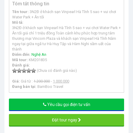
Tóm tắt thông tin
Tên tour:
3N2Đ ở khách sạn Vinpearl Hà Tĩnh 5 sao + vui chơi
Water Park + Ăn tối
Mô tả:
3N2Đ ở khách sạn Vinpearl Hà Tĩnh 5 sao + vui chơi Water Park +
Ăn tối giá chỉ 1 triệu đồng Toàn cảnh khu phức hợp trung tâm
thương mại Vincom Plaza và khách sạn Vinpearl Hà Tĩnh Nằm
ngay tại giữa ngã tư Hà Huy Tập và Hàm Nghi sầm uất của
thành
Điểm đến:
Nghệ An
Mã tour:
KM201835
Đánh giá:
(Chưa có đánh giá nào)
Giá:
Giá từ :
1.200.000
-
1.000.000
Đang bán tại:
BamBoo Travel
Yêu cầu gọi điện tư vấn
Đặt tour ngay