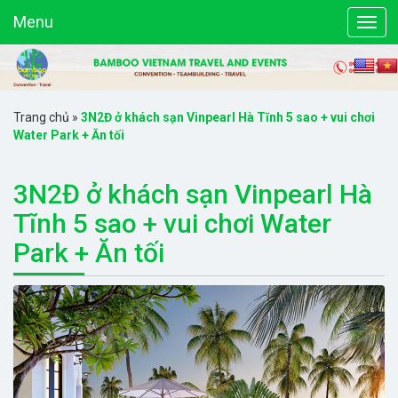
Menu
Trang chủ
»
3N2Đ ở khách sạn Vinpearl Hà Tĩnh 5 sao + vui chơi
Water Park + Ăn tối
3N2Đ ở khách sạn Vinpearl Hà
Tĩnh 5 sao + vui chơi Water
Park + Ăn tối