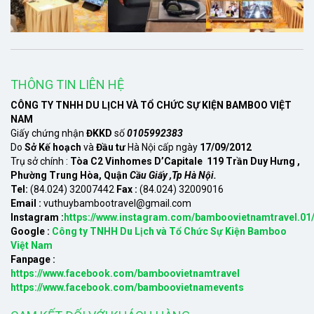
THÔNG TIN LIÊN HỆ
CÔNG TY TNHH DU LỊCH VÀ TỔ CHỨC SỰ KIỆN BAMBOO VIỆT
NAM
Giấy chứng nhận
ĐKKD
số
0105992383
Do
Sở Kế hoạch
và
Đầu tư
Hà Nội cấp ngày
17/09/2012
Trụ sở chính :
Tòa C2 Vinhomes D’Capitale 119 Trần Duy Hưng ,
Phường Trung Hòa, Quận
Cầu Giấy ,Tp Hà Nội.
Tel:
(84.024) 32007442
Fax :
(84.024) 32009016
Email :
vuthuybambootravel@gmail.com
Instagram :
https://www.instagram.com/bamboovietnamtravel.01
Google :
Công ty TNHH Du Lịch và Tổ Chức Sự Kiện Bamboo
Việt Nam
Fanpage :
https://www.facebook.com/bamboovietnamtravel
https://www.facebook.com/bamboovietnamevents