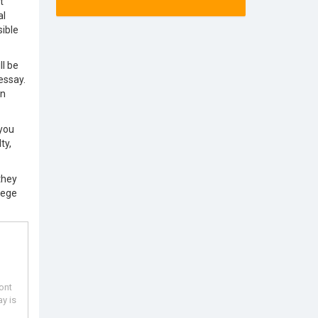
t
al
sible
ll be
essay.
wn
 you
ty,
they
lege
ont
y is