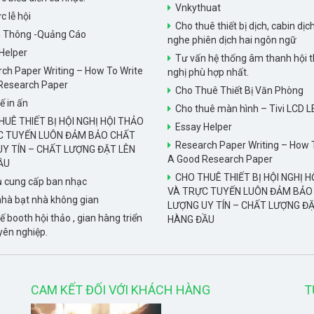
Vnkythuat
c lễ hội
Cho thuê thiết bị dịch, cabin dịch
n Thông -Quảng Cáo
nghe phiên dịch hai ngôn ngữ
Helper
Tư vấn hệ thống âm thanh hội t
ch Paper Writing – How To Write
nghị phù hợp nhất.
Research Paper
Cho Thuê Thiết Bị Văn Phòng
ế in ấn
Cho thuê màn hình – Tivi LCD L
UÊ THIẾT BỊ HỘI NGHỊ HỘI THẢO
Essay Helper
C TUYẾN LUÔN ĐẢM BẢO CHẤT
Research Paper Writing – How 
Y TÍN – CHẤT LƯỢNG ĐẶT LÊN
A Good Research Paper
ẦU
CHO THUÊ THIẾT BỊ HỘI NGHỊ H
ụ cung cấp ban nhạc
VÀ TRỰC TUYẾN LUÔN ĐẢM BẢO
hà bạt nhà không gian
LƯỢNG UY TÍN – CHẤT LƯỢNG ĐẶ
ế booth hội thảo , gian hàng triển
HÀNG ĐẦU
yên nghiệp.
CAM KẾT ĐỐI VỚI KHÁCH HÀNG
T