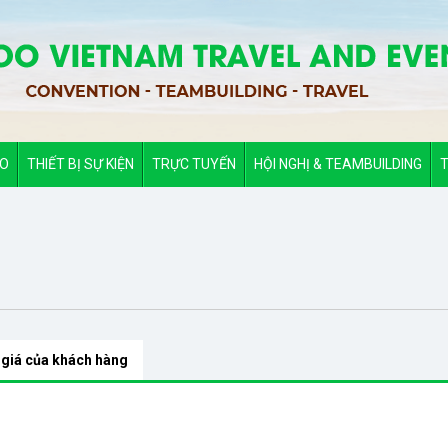
ẢO
THIẾT BỊ SỰ KIỆN
TRỰC TUYẾN
HỘI NGHỊ & TEAMBUILDING
T
 giá của khách hàng