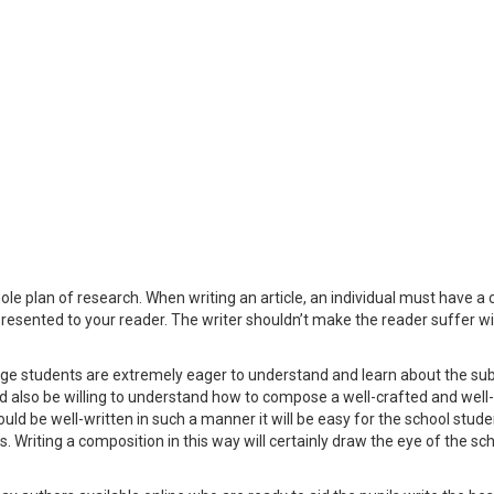
ole plan of research. When writing an article, an individual must have a 
resented to your reader. The writer shouldn’t make the reader suffer w
ege students are extremely eager to understand and learn about the sub
ld also be willing to understand how to compose a well-crafted and well-
uld be well-written in such a manner it will be easy for the school stude
. Writing a composition in this way will certainly draw the eye of the sc