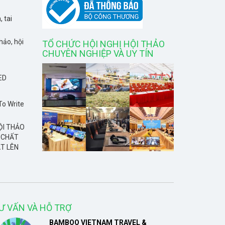
, tai
hảo, hội
TỔ CHỨC HỘI NGHỊ HỘI THẢO
CHUYÊN NGHIỆP VÀ UY TÍN
ED
To Write
ỘI THẢO
 CHẤT
T LÊN
Ư VẤN VÀ HỖ TRỢ
BAMBOO VIETNAM TRAVEL &