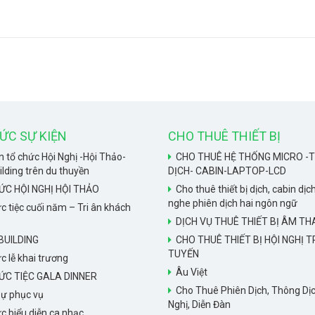
ỨC SỰ KIỆN
CHO THUÊ THIẾT BỊ
 tổ chức Hội Nghị -Hội Thảo-
CHO THUÊ HỆ THỐNG MICRO -T
ding trên du thuyền
DỊCH- CABIN-LAPTOP-LCD
ỨC HỘI NGHỊ HỘI THẢO
Cho thuê thiết bị dịch, cabin dịch
nghe phiên dịch hai ngôn ngữ
c tiệc cuối năm – Tri ân khách
DỊCH VỤ THUÊ THIẾT BỊ ÂM T
UILDING
CHO THUÊ THIẾT BỊ HỘI NGHỊ 
TUYẾN
c lễ khai trương
Âu Việt
ỨC TIỆC GALA DINNER
Cho Thuê Phiên Dịch, Thông Dịc
ự phục vụ
Nghị, Diễn Đàn
c biểu diễn ca nhạc.