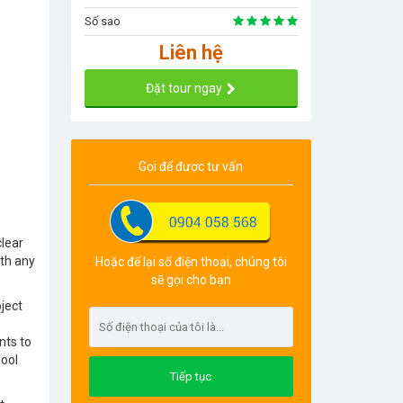
Số sao
Liên hệ
Đặt tour ngay
Gọi để được tư vấn
clear
ith any
Hoặc để lại số điện thoại, chúng tôi
sẽ gọi cho bạn
ject
nts to
hool