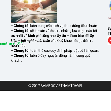
+
Chúng tôi
luôn cung cấp dịch vụ theo đúng tiêu chuẩn.
Sự
+
Chúng tôi
sẽ tư vấn và đưa ra những lựa chọn nào tối
Th
ưu nhất về
kinh phí
cũng như
Uy tín – đảm bảo
để
Sự
kiện – hội nghị – hội thảo
của Quý khách được diễn ra
namtravel.01/
hoàn hảo.
S
xem
+
Chúng tôi
tuân thủ các quy định pháp luật có liên quan.
+
Chúng tôi
luôn ở đây nguyện đồng hành cùng quý
khách .
© 2017 BAMBOOVIETNAMTRAVEL