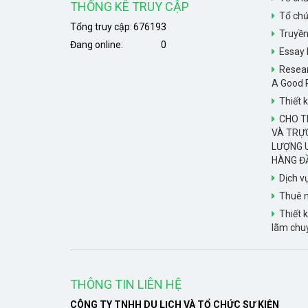
THỐNG KÊ TRUY CẬP
Tổ chứ
Tổng truy cập:
676193
Truyề
Đang online:
0
Essay 
Resear
A Good 
Thiết k
CHO TH
VÀ TRỰ
LƯỢNG U
HÀNG Đ
Dịch v
Thuê n
Thiết k
lãm chu
THÔNG TIN LIÊN HỆ
CÔNG TY TNHH DU LỊCH VÀ TỔ CHỨC SỰ KIỆN