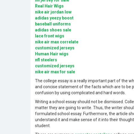
nfl jersey for sale
Real Hair Wigs
nike air jordan low
adidas yeezy boost
baseball uniforms
adidas shoes sale
lace front wigs
nike air max correlate
customized jerseys
Human Hair wigs
nfl steelers
customized jerseys
nike air max for sale
The college essay is a really important part of the wh
and concise statement of the facts which are to be p
confusion by using complicated and hard words.
Writing a school essay should
not be dismissed. Coll
matter they are going to write. Thus, the writer shou
formulated school essay. Furthermore, the article sho
understand it and make sense of it into their thoughts
student.