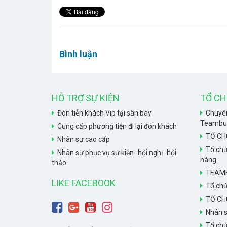
Bình luận
HỖ TRỢ SỰ KIỆN
TỔ CH
Đón tiễn khách Vip tại sân bay
Chuyên
Teambuil
Cung cấp phương tiện đi lại đón khách
TỔ CH
Nhân sự cao cấp
Tổ chứ
Nhân sự phục vụ sự kiện -hội nghị -hội
hàng
thảo
TEAMB
LIKE FACEBOOK
Tổ chứ
TỔ CH
Nhân s
Tổ chứ