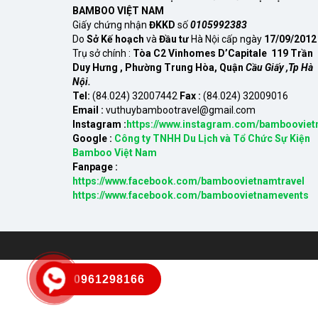
BAMBOO VIỆT NAM
Giấy chứng nhận
ĐKKD
số
0105992383
Do
Sở Kế hoạch
và
Đầu tư
Hà Nội cấp ngày
17/09/2012
Trụ sở chính :
Tòa C2 Vinhomes D’Capitale 119 Trần
Duy Hưng , Phường Trung Hòa, Quận
Cầu Giấy ,Tp Hà
Nội.
Tel:
(84.024) 32007442
Fax :
(84.024) 32009016
Email :
vuthuybambootravel@gmail.com
Instagram :
https://www.instagram.com/bambooviet
Google :
Công ty TNHH Du Lịch và Tổ Chức Sự Kiện
Bamboo Việt Nam
Fanpage :
https://www.facebook.com/bamboovietnamtravel
https://www.facebook.com/bamboovietnamevents
0961298166