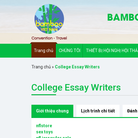
Trang chủ
CHÚNG TÔI
THIẾT BỊ HỘI NGHỊ HỘI TH
Trang chủ
»
College Essay Writers
College Essay Writers
Giới thiệu chung
Lịch trình chi tiết
Đánh
nflstore
sex toys