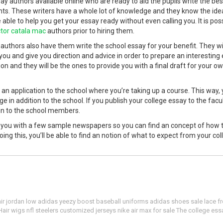
ay authors available online who are ready to aid the pupils write the bes
s. These writers have a whole lot of knowledge and they know the ide
 able to help you get your essay ready without even calling you. It is pos
ctor catala mac
authors prior to hiring them.
uthors also have them write the school essay for your benefit. They wi
r you and give you direction and advice in order to prepare an interesting 
on and they will be the ones to provide you with a final draft for your o
n application to the school where you’re taking up a course. This way,
e in addition to the school. If you publish your college essay to the facul
ion to the school members.
ide you with a few sample newspapers so you can find an concept of how 
ing this, you’ll be able to find an notion of what to expect from your col
e air jordan low adidas yeezy boost baseball uniforms adidas shoes sale lace fr
ir wigs nfl steelers customized jerseys nike air max for sale The college essa