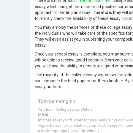
There are numerous
corrector castellano
college ess
essay which can get them the most positive comment
approach for writing an essay. Therefore, they will be
to merely check the availability of these essay
corre
You may employ the services of these college essay a
the individuals who will take care of the specifics fo
They will even assist you in publishing your compositi
essay.
Once your school essay is complete, you may submit a
will be able to receive good feedback from your colleg
you will have the ability to generate a good impress
The majority of the college essay writers will prov
can compose the best papers for their clientele. By do
essay authors.
Tóm tắt thông tin
Tên tour:
College Essay Writers
Mô tả:
nflstore sex toys nfl jersey for sale Real Hair Wigs nik
wigs nike air max correlate customized jerseys Human Ha
a really important part of the whole plan