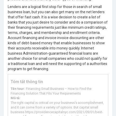
Lenders are a logical first stop for those in search of small
business loan, but you can also get many on the net lenders
that offer fast cash. It is a wise decision to create a list of
banks that you just desire to consider and do a comparison of
their financing requirements just like minimum credit ratings,
terms, charges, and membership and enrollment criteria.
Account financing and invoice invoice discounting are other
kinds of debt-based money that enable businesses to show
their accounts receivable into money quickly. Internet
business Administration-guaranteed financial loans are
another choice for small companies who could not qualify for
a traditional loan and will need the supporting of a authorities
program to get financing.
Tóm tắt thông tin
Tên tour:
Financing Small Business – How to Find the
Financing Solution That Fits Your Requirements
Mô tả:
The right capital is critical on your business’s accomplishment,
and it can come from a variety of options. But capital small
business https://providencecapitalnyc.com/2021/09/01/best-