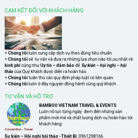
CAM KẾT ĐỐI VỚI KHÁCH HÀNG
+
Chúng tôi
luôn cung cấp dịch vụ theo đúng tiêu chuẩn.
+
Chúng tôi
sẽ tư vấn và đưa ra những lựa chọn nào tối ưu nhất về
kinh phí
cũng như
Uy tín – đảm bảo
để
Sự kiện – hội nghị – hội
thảo
của Quý khách được diễn ra hoàn hảo.
xem
+
Chúng tôi
tuân thủ các quy định pháp luật có liên quan.
+
Chúng tôi
luôn ở đây nguyện đồng hành cùng quý khách .
TƯ VẤN VÀ HỖ TRỢ
BAMBOO VIETNAM TRAVEL & EVENTS
Luôn nỗ lực từng ngày đem đến những sản
phẩm mới mẻ và chất lượng dịch vụ hoàn hảo tới
khách hàng.
Sự kiện – Hội nghị hội thảo -Thiết Bị
: 0961298166