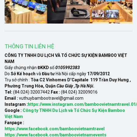
THÔNG TIN LIÊN HỆ
CÔNG TY TNHH DU LỊCH VÀ TỔ CHỨC SỰ KIỆN BAMBOO VIỆT
NAM
Giấy chứng nhận
ĐKKD
số
0105992383
Do
Sở Kế hoạch
và
Đầu tư
Hà Nội cấp ngày
17/09/2012
Trụ sở chính :
Tòa C2 Vinhomes D’Capitale 119 Trần Duy Hưng ,
Phường Trung Hòa, Quận
Cầu Giấy ,Tp Hà Nội.
Tel:
(84.024) 32007442
Fax :
(84.024) 32009016
Email :
vuthuybambootravel@gmail.com
Instagram :
https://www.instagram.com/bamboovietnamtravel.01
Google :
Công ty TNHH Du Lịch và Tổ Chức Sự Kiện Bamboo
Việt Nam
Fanpage :
https://www.facebook.com/bamboovietnamtravel
https://www.facebook.com/bamboovietnamevents