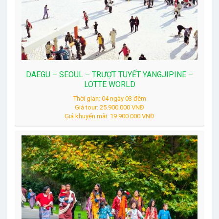
DAEGU – SEOUL – TRƯỢT TUYẾT YANGJIPINE –
LOTTE WORLD
Thời gian: 04 ngày 03 đêm
Giá tour: 25.900.000 VNĐ
Giá khuyến mãi: 19.900.000 VNĐ