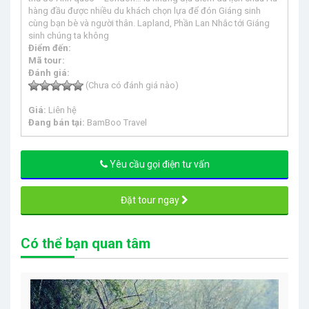
hàng đầu được nhiều du khách chọn lựa để đón Giáng sinh
cùng bạn bè và người thân. Lapland, Phần Lan Nhắc tới Giáng
sinh chúng ta không
Điểm đến:
Mã tour:
Đánh giá:
(Chưa có đánh giá nào)
Giá:
Liên hệ
Đang bán tại:
BamBoo Travel
Yêu cầu gọi điện tư vấn
Đặt tour ngay
Có thể bạn quan tâm