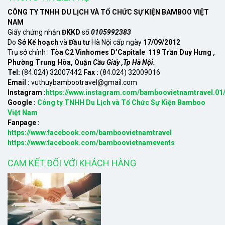
CÔNG TY TNHH DU LỊCH VÀ TỔ CHỨC SỰ KIỆN BAMBOO VIỆT
NAM
Giấy chứng nhận
ĐKKD
số
0105992383
Do
Sở Kế hoạch
và
Đầu tư
Hà Nội cấp ngày
17/09/2012
Trụ sở chính :
Tòa C2 Vinhomes D’Capitale 119 Trần Duy Hưng ,
Phường Trung Hòa, Quận
Cầu Giấy ,Tp Hà Nội.
Tel:
(84.024) 32007442
Fax :
(84.024) 32009016
Email :
vuthuybambootravel@gmail.com
Instagram :
https://www.instagram.com/bamboovietnamtravel.01
Google :
Công ty TNHH Du Lịch và Tổ Chức Sự Kiện Bamboo
Việt Nam
Fanpage :
https://www.facebook.com/bamboovietnamtravel
https://www.facebook.com/bamboovietnamevents
CAM KẾT ĐỐI VỚI KHÁCH HÀNG