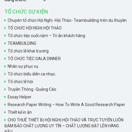
TỔ CHỨC SỰ KIỆN
Chuyên tổ chức Hội Nghị -Hội Thảo- Teambuilding trên du thuyền
TỔ CHỨC HỘI NGHỊ HỘI THẢO
Tổ chức tiệc cuối năm – Tri ân khách hàng
TEAMBUILDING
Tổ chức lễ khai trương
TỔ CHỨC TIỆC GALA DINNER
Nhân sự phục vụ
Tổ chức biểu diễn ca nhạc.
Tổ chức lễ hội
Truyền Thông -Quảng Cáo
Essay Helper
Research Paper Writing – How To Write A Good Research Paper
Thiết kế in ấn
CHO THUÊ THIẾT BỊ HỘI NGHỊ HỘI THẢO VÀ TRỰC TUYẾN LUÔN
ĐẢM BẢO CHẤT LƯỢNG UY TÍN – CHẤT LƯỢNG ĐẶT LÊN HÀNG
ĐẦU