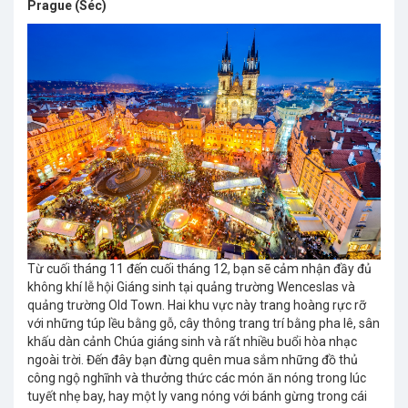
Prague (Séc)
Từ cuối tháng 11 đến cuối tháng 12, bạn sẽ cảm nhận đầy đủ
không khí lễ hội Giáng sinh tại quảng trường Wenceslas và
quảng trường Old Town. Hai khu vực này trang hoàng rực rỡ
với những túp lều bằng gỗ, cây thông trang trí bằng pha lê, sân
khấu dàn cảnh Chúa giáng sinh và rất nhiều buổi hòa nhạc
ngoài trời. Đến đây bạn đừng quên mua sắm những đồ thủ
công ngộ nghĩnh và thưởng thức các món ăn nóng trong lúc
tuyết nhẹ bay, hay một ly vang nóng với bánh gừng trong cái