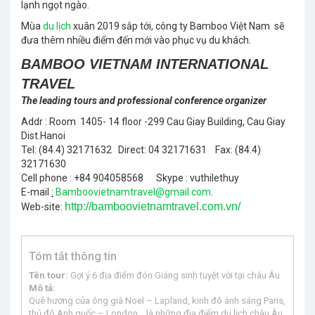
lạnh ngọt ngào.
Mùa
du lịch
xuân 2019 sắp tới, công ty Bamboo Việt Nam sẽ
đưa thêm nhiều điểm đến mới vào phục vụ du khách.
BAMBOO VIETNAM INTERNATIONAL
TRAVEL
The leading tours and professional conference organizer
Addr : Room 1405- 14 floor -299 Cau Giay Building, Cau Giay
Dist.Hanoi
Tel: (84.4) 32171632 Direct: 04 32171631 Fax: (84.4)
32171630
Cell phone : +84 904058568 Skype : vuthilethuy
E-mail
:
Bamboovietnamtravel@gmail.com
.
http://bamboovietnamtravel.com.vn/
Web-site:
Tóm tắt thông tin
Tên tour:
Gợi ý 6 địa điểm đón Giáng sinh tuyệt vời tại châu Âu
Mô tả:
Quê hương của ông già Noel – Lapland, kinh đô ánh sáng Paris,
thủ đô Anh quốc – London… là những địa điểm du lịch châu Âu