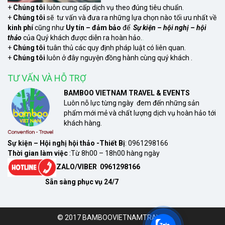
+
Chúng tôi
luôn cung cấp dịch vụ theo đúng tiêu chuẩn.
+
Chúng tôi
sẽ tư vấn và đưa ra những lựa chọn nào tối ưu nhất về
kinh phí
cũng như
Uy tín – đảm bảo
để
Sự kiện – hội nghị – hội
thảo
của Quý khách được diễn ra hoàn hảo.
xem
+
Chúng tôi
tuân thủ các quy định pháp luật có liên quan.
+
Chúng tôi
luôn ở đây nguyện đồng hành cùng quý khách .
TƯ VẤN VÀ HỖ TRỢ
BAMBOO VIETNAM TRAVEL & EVENTS
Luôn nỗ lực từng ngày đem đến những sản
phẩm mới mẻ và chất lượng dịch vụ hoàn hảo tới
khách hàng.
Sự kiện – Hội nghị hội thảo -Thiết Bị
: 0961298166
Thời gian làm việc
:Từ 8h00 – 18h00 hàng ngày
ZALO/VIBER 0961298166
Sẵn sàng phục vụ 24/7
© 2017 BAMBOOVIETNAMTRAVEL