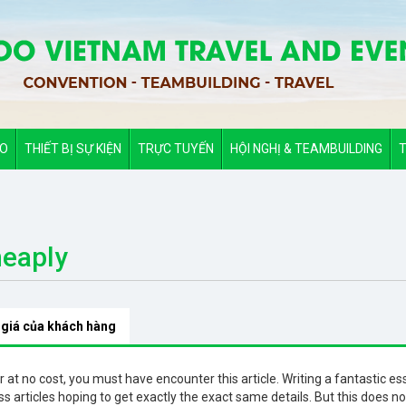
ẢO
THIẾT BỊ SỰ KIỆN
TRỰC TUYẾN
HỘI NGHỊ & TEAMBUILDING
T
heaply
 giá của khách hàng
 at no cost, you must have encounter this article. Writing a fantastic es
s articles hoping to get exactly the exact same details. But this does no