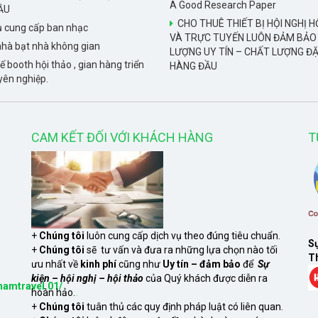
A Good Research Paper
ẦU
CHO THUÊ THIẾT BỊ HỘI NGHỊ H
ụ cung cấp ban nhạc
VÀ TRỰC TUYẾN LUÔN ĐẢM BẢO
hà bạt nhà không gian
LƯỢNG UY TÍN – CHẤT LƯỢNG ĐẶ
ế booth hội thảo , gian hàng triển
HÀNG ĐẦU
yên nghiệp.
CAM KẾT ĐỐI VỚI KHÁCH HÀNG
T
+
Chúng tôi
luôn cung cấp dịch vụ theo đúng tiêu chuẩn.
Sự
+
Chúng tôi
sẽ tư vấn và đưa ra những lựa chọn nào tối
Th
ưu nhất về
kinh phí
cũng như
Uy tín – đảm bảo
để
Sự
kiện – hội nghị – hội thảo
của Quý khách được diễn ra
namtravel.01/
hoàn hảo.
S
xem
+
Chúng tôi
tuân thủ các quy định pháp luật có liên quan.