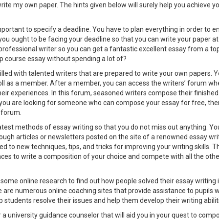
 write my own paper. The hints
given below will surely help you achieve y
y important to specify a deadline. You have to plan everything in order to 
you ought to be facing your deadline so that you can write your paper at
professional writer so you can get a fantastic excellent essay from a to
 top course essay without spending a lot of?
illed with talented writers that are prepared to write your own papers. Y
roll as a member. After a member, you can access the writers’ forum wh
heir experiences. In this forum, seasoned writers compose their finishe
f you are looking for someone who can compose your essay for free, the
 forum.
latest methods of essay writing so that you do not miss out anything. Yo
ugh articles or newsletters posted on the site of a renowned essay wri
 to new techniques, tips, and tricks for improving your writing skills. T
nces to write a composition of your choice and compete with all the othe
 some online research to find out how people solved their essay writing 
e are numerous online coaching sites that provide assistance to pupils 
 students resolve their issues and help them develop their writing abilit
r a university guidance counselor that will aid you in your quest to comp