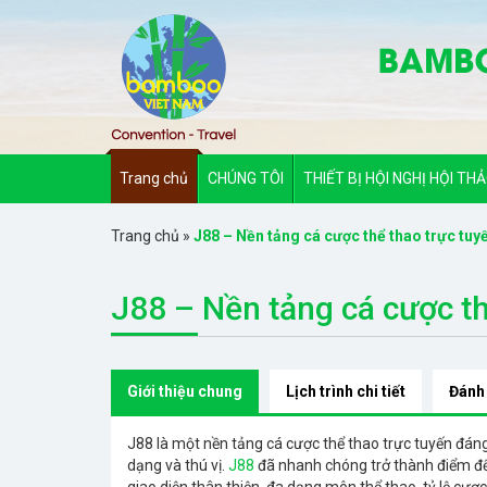
Trang chủ
CHÚNG TÔI
THIẾT BỊ HỘI NGHỊ HỘI TH
Trang chủ
»
J88 – Nền tảng cá cược thể thao trực tuyế
J88 – Nền tảng cá cược th
Giới thiệu chung
Lịch trình chi tiết
Đánh
J88 là một nền tảng cá cược thể thao trực tuyến đáng
dạng và thú vị.
J88
đã nhanh chóng trở thành điểm đế