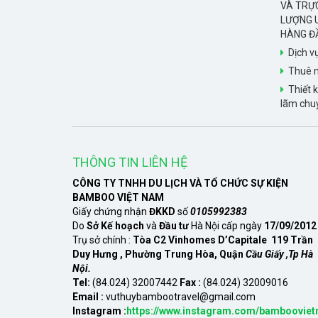
VÀ TRỰ
LƯỢNG U
HÀNG Đ
Dịch v
Thuê n
Thiết k
lãm chu
THÔNG TIN LIÊN HỆ
CÔNG TY TNHH DU LỊCH VÀ TỔ CHỨC SỰ KIỆN
BAMBOO VIỆT NAM
Giấy chứng nhận
ĐKKD
số
0105992383
Do
Sở Kế hoạch
và
Đầu tư
Hà Nội cấp ngày
17/09/2012
Trụ sở chính :
Tòa C2 Vinhomes D’Capitale 119 Trần
Duy Hưng , Phường Trung Hòa, Quận
Cầu Giấy ,Tp Hà
Nội.
Tel:
(84.024) 32007442
Fax :
(84.024) 32009016
Email :
vuthuybambootravel@gmail.com
Instagram :
https://www.instagram.com/bambooviet