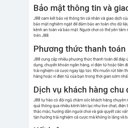
Bảo mật thông tin và gia
J88 cam kết bảo vệ thông tin cá nhân và giao dịch củ
bảo mật nghiêm ngặt để đảm bảo an toàn cho dữ liệu 
kênh an toàn và bảo mật. Người chơi có thể yên tâm r
trên J88.
Phương thức thanh toán đ
J88 cung cấp nhiều phương thức thanh toán để đáp ứn
dụng, chuyển khoản ngân hàng, ví điện tử hoặc tiền đ
trải nghiệm cá cược ngay lập tức. Khi muốn rút tiền 
hàng hoặc ví điện tử của bạn trong thời gian sớm nhấ
Dịch vụ khách hàng chu đ
J88 tự hào có đội ngũ chăm sóc khách hàng chuyên n
quả thông qua nhiều kênh liên lạc như live chat, điện
thắc mắc, hướng dẫn người chơi và giải quyết các vấn
tận hưởng trải nghiệm cá cược mà không lo lắng về bấ