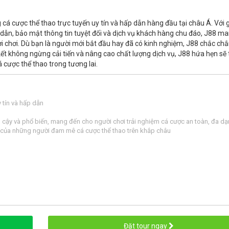
 cá cược thể thao trực tuyến uy tín và hấp dẫn hàng đầu tại châu Á. Với 
p dẫn, bảo mật thông tin tuyệt đối và dịch vụ khách hàng chu đáo, J88 m
ời chơi. Dù bạn là người mới bắt đầu hay đã có kinh nghiệm, J88 chắc chắ
t không ngừng cải tiến và nâng cao chất lượng dịch vụ, J88 hứa hẹn sẽ 
 cược thể thao trong tương lai.
 tín và hấp dẫn
n cậy và phổ biến, mang đến cho người chơi trải nghiệm cá cược an toàn, đa dạ
ch của những người đam mê cá cược thể thao trên khắp châu
Đặt tour ngay