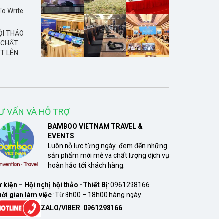
To Write
ỘI THẢO
 CHẤT
T LÊN
Ư VẤN VÀ HỖ TRỢ
BAMBOO VIETNAM TRAVEL &
EVENTS
Luôn nỗ lực từng ngày đem đến những
sản phẩm mới mẻ và chất lượng dịch vụ
hoàn hảo tới khách hàng.
 kiện – Hội nghị hội thảo -Thiết Bị
: 0961298166
ời gian làm việc
:Từ 8h00 – 18h00 hàng ngày
ZALO/VIBER 0961298166