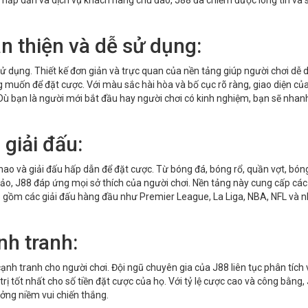
ợc hấp dẫn và dịch vụ khách hàng chu đáo, J88 đã chiếm được lòng tin và
n thiện và dễ sử dụng:
sử dụng. Thiết kế đơn giản và trực quan của nền tảng giúp người chơi dễ 
 muốn để đặt cược. Với màu sắc hài hòa và bố cục rõ ràng, giao diện củ
 Dù bạn là người mới bắt đầu hay người chơi có kinh nghiệm, bạn sẽ nhan
giải đấu:
ao và giải đấu hấp dẫn để đặt cược. Từ bóng đá, bóng rổ, quần vợt, bón
ảo, J88 đáp ứng mọi sở thích của người chơi. Nền tảng này cung cấp các 
bao gồm các giải đấu hàng đầu như Premier League, La Liga, NBA, NFL và n
nh tranh:
 cạnh tranh cho người chơi. Đội ngũ chuyên gia của J88 liên tục phân tích
rị tốt nhất cho số tiền đặt cược của họ. Với tỷ lệ cược cao và công bằng,
ưởng niềm vui chiến thắng.