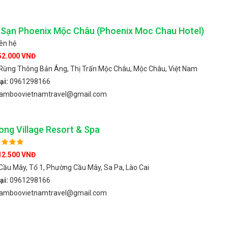
Sạn Phoenix Mộc Châu (Phoenix Moc Chau Hotel)
iên hệ
52.000 VNĐ
Rừng Thông Bản Áng, Thị Trấn Mộc Châu, Mộc Châu, Việt Nam
ại:
0961298166
amboovietnamtravel@gmail.com
ng Village Resort & Spa
12.500 VNĐ
Cầu Mây, Tổ 1, Phường Cầu Mây, Sa Pa, Lào Cai
ại:
0961298166
amboovietnamtravel@gmail.com