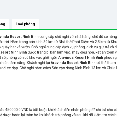
òng
Loại phòng
vinda Resort Ninh Binh
cung cấp chỗ nghỉ với nhà hàng, chỗ đỗ xe riên
ài trời. Nằm trong bán kính 39 km từ Nhà thờ Phát Diệm và 2,5 km từ Kh
 quầy bar và vườn. Chỗ nghỉ cung cấp dịch vụ phòng, dịch vụ giữ trẻ và d
esort Ninh Binh
được trang bị bàn làm việc, máy điều hòa, két an toàn 
t số phòng còn có khu vực ghế ngồi.
Aravinda Resort Ninh Binh
phục vụ
n hiên tắm nắng. Khách nghỉ tại
Aravinda Resort Ninh Binh
có thể tham 
hư đi xe đạp. Chỗ nghỉ nằm cách Sân vận động Ninh Bình 13 km và Chùa 
o 450000.0 VND là bắt buộc khi khách đến nhận phòng để chi trả cho c
được hoàn lại toàn bộ khi khách trả phòng và sau khi đã kiểm tra các h