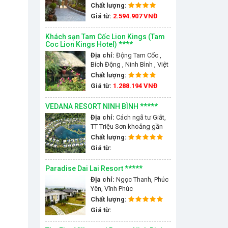
Ninh Binh Province, Động
Chất lượng:
Tam Cốc - Bích Động, Ninh
Giá từ:
2.594.907 VNĐ
Bình, Việt Nam
Khách sạn Tam Cốc Lion Kings (Tam
Coc Lion Kings Hotel) ****
Địa chỉ:
Động Tam Cốc ,
Bích Động , Ninh Bình , Việt
Nam
Chất lượng:
Giá từ:
1.288.194 VNĐ
VEDANA RESORT NINH BÌNH *****
Địa chỉ:
Cách ngã tư Giắt,
TT Triệu Sơn khoảng gần
80km, đi oto tầm tiếng rưỡi.
Chất lượng:
Cách TP Thanh Hoá chưa
Giá từ:
đến 60km
Paradise Dai Lai Resort *****
Địa chỉ:
Ngọc Thanh, Phúc
Yên, Vĩnh Phúc
Chất lượng:
Giá từ: