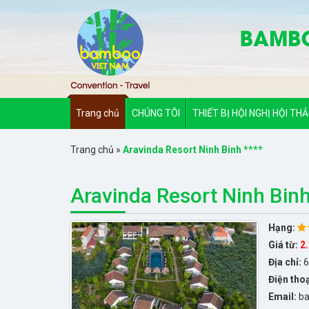
Trang chủ
CHÚNG TÔI
THIẾT BỊ HỘI NGHỊ HỘI TH
Trang chủ
»
Aravinda Resort Ninh Binh ****
Aravinda Resort Ninh Binh
Hạng:
Giá từ:
2
Địa chỉ:
6
Điện tho
Email:
ba