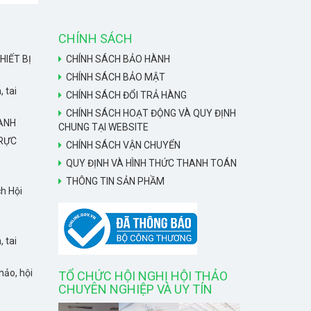
CHÍNH SÁCH
HIẾT BỊ
CHÍNH SÁCH BẢO HÀNH
CHÍNH SÁCH BẢO MẬT
, tai
CHÍNH SÁCH ĐỔI TRẢ HÀNG
CHÍNH SÁCH HOẠT ĐỘNG VÀ QUY ĐỊNH
HANH
CHUNG TẠI WEBSITE
TRỰC
CHÍNH SÁCH VẬN CHUYỂN
QUY ĐỊNH VÀ HÌNH THỨC THANH TOÁN
THÔNG TIN SẢN PHẦM
h Hội
, tai
hảo, hội
TỔ CHỨC HỘI NGHỊ HỘI THẢO
CHUYÊN NGHIỆP VÀ UY TÍN