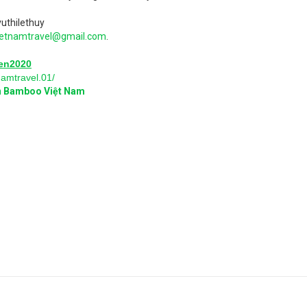
uthilethuy
etnamtravel@gmail.com
.
ien2020
amtravel.01/
ện Bamboo Việt Nam