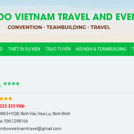
ẢO
THIẾT BỊ SỰ KIỆN
TRỰC TUYẾN
HỘI NGHỊ & TEAMBUILDING
T
 ****
.333.333 VNĐ
W63+VQ8, Ninh Hải, Hoa Lư, Ninh Bình
ại:
0961298166
mboovietnamtravel@gmail.com