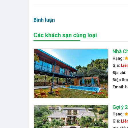
Bình luận
Các khách sạn cùng loại
Nhà Ch
Hạng:
Giá:
Liê
Địa chỉ:
Điện tho
Email:
b
Gợi ý 
Hạng:
Giá:
Liê