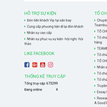
HỖ TRỢ SỰ KIỆN
TỔ CH
Đón tiễn khách Vip tại sân bay
Chuyên
Teambuil
Cung cấp phương tiện đi lại đón khách
TỔ CH
Nhân sự cao cấp
Tổ chứ
Nhân sự phục vụ sự kiện -hội nghị -hội
hàng
thảo
TEAMB
LIKE FACEBOOK
Tổ chứ
TỔ CH
Nhân s
Tổ chứ
THỐNG KÊ TRUY CẬP
Tổ chứ
Tổng truy cập:
673299
Truyề
Đang online:
4
Essay 
Resear
A Good 