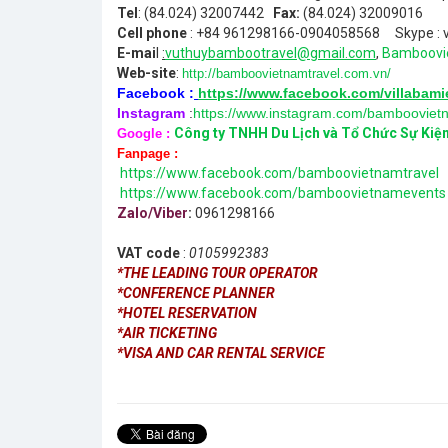
Tel
: (84.024) 32007442
Fax:
(84.024) 32009016
Cell phone
: +84 961298166-0904058568 Skype : v
E-mai
l
:
vuthuybambootravel@gmail.com
,
Bamboovi
Web-site
:
http://bamboovietnamtravel.com.vn/
Facebook :
https://www.facebook.com/villabam
Instagram
:
https://www.instagram.com/bamboovietn
Công ty TNHH Du Lịch và Tổ Chức Sự Ki
Google :
Fanpage :
https://www.facebook.com/bamboovietnamtravel
https://www.facebook.com/bamboovietnamevents
Zalo/Viber
:
0961298166
VAT code
:
0105992383
*THE LEADING TOUR OPERATOR
*CONFERENCE PLANNER
*HOTEL RESERVATION
*AIR TICKETING
*VISA AND CAR RENTAL SERVICE