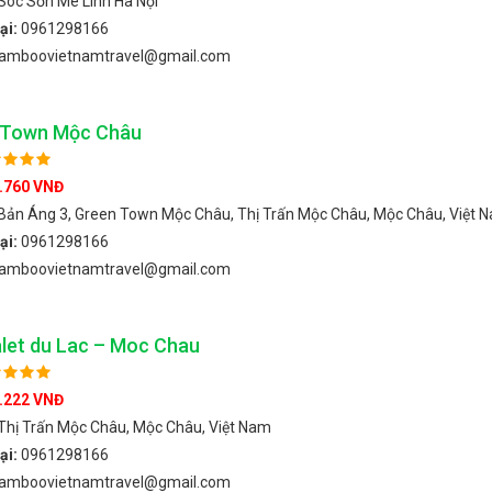
Sóc Sơn Mê Linh Hà Nội
ại:
0961298166
amboovietnamtravel@gmail.com
 Town Mộc Châu
.760 VNĐ
Bản Áng 3, Green Town Mộc Châu, Thị Trấn Mộc Châu, Mộc Châu, Việt 
ại:
0961298166
amboovietnamtravel@gmail.com
let du Lac – Moc Chau
.222 VNĐ
Thị Trấn Mộc Châu, Mộc Châu, Việt Nam
ại:
0961298166
amboovietnamtravel@gmail.com