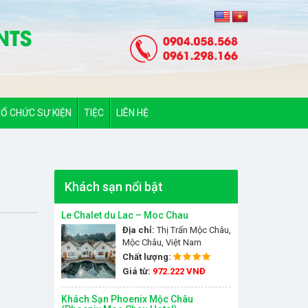
Ổ CHỨC SỰ KIỆN
TIỆC
LIÊN HỆ
Khách sạn nổi bật
Le Chalet du Lac – Moc Chau
Địa chỉ:
Thị Trấn Mộc Châu,
Mộc Châu, Việt Nam
Chất lượng:
Giá từ:
972.222 VNĐ
Khách Sạn Phoenix Mộc Châu