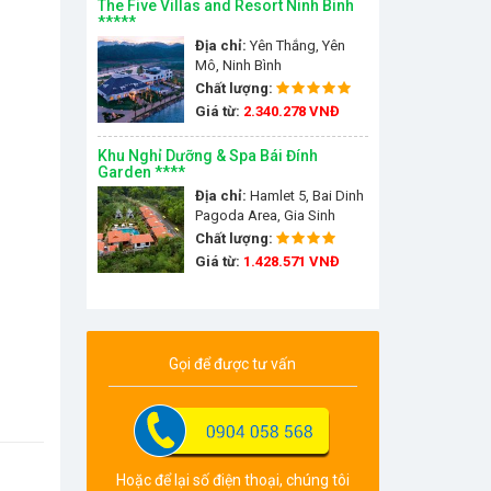
The Five Villas and Resort Ninh Binh
*****
Địa chỉ:
Yên Thắng, Yên
Mô, Ninh Bình
Chất lượng:
Giá từ:
2.340.278 VNĐ
Khu Nghỉ Dưỡng & Spa Bái Đính
Garden ****
Địa chỉ:
Hamlet 5, Bai Dinh
Pagoda Area, Gia Sinh
commune, Gia Vien district,
Chất lượng:
Ninh Binh Province, Huyện
Giá từ:
1.428.571 VNĐ
Gia Viễn, Ninh Bình, Việt
Nam
Gọi để được tư vấn
Hoặc để lại số điện thoại, chúng tôi