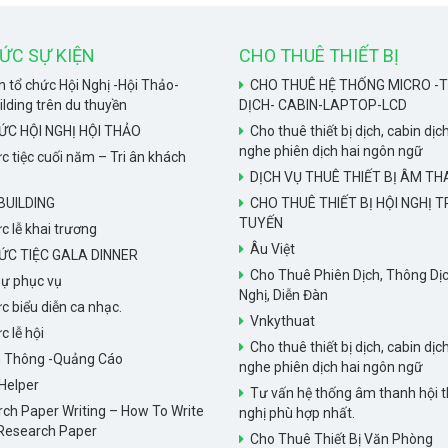
ỨC SỰ KIỆN
CHO THUÊ THIẾT BỊ
 tổ chức Hội Nghị -Hội Thảo-
CHO THUÊ HỆ THỐNG MICRO -T
ding trên du thuyền
DỊCH- CABIN-LAPTOP-LCD
ỨC HỘI NGHỊ HỘI THẢO
Cho thuê thiết bị dịch, cabin dịch
nghe phiên dịch hai ngôn ngữ
c tiệc cuối năm – Tri ân khách
DỊCH VỤ THUÊ THIẾT BỊ ÂM T
UILDING
CHO THUÊ THIẾT BỊ HỘI NGHỊ 
TUYẾN
c lễ khai trương
Âu Việt
ỨC TIỆC GALA DINNER
Cho Thuê Phiên Dịch, Thông Dịc
ự phục vụ
Nghị, Diễn Đàn
c biểu diễn ca nhạc.
Vnkythuat
c lễ hội
Cho thuê thiết bị dịch, cabin dịch
n Thông -Quảng Cáo
nghe phiên dịch hai ngôn ngữ
Helper
Tư vấn hệ thống âm thanh hội t
ch Paper Writing – How To Write
nghị phù hợp nhất.
Research Paper
Cho Thuê Thiết Bị Văn Phòng