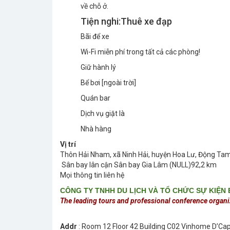
về chỗ ở.
Tiện nghi:Thuê xe đạp
Bãi để xe
Wi-Fi miễn phí trong tất cả các phòng!
Giữ hành lý
Bể bơi [ngoài trời]
Quán bar
Dịch vụ giặt là
Nhà hàng
Vị trí
Thôn Hải Nham, xã Ninh Hải, huyện Hoa Lư, Động Tam
Sân bay lân cận Sân bay Gia Lâm (NULL)92,2 km
Mọi thông tin liên hệ
CÔNG TY TNHH DU LỊCH VÀ TỔ CHỨC SỰ KIỆN
The leading tours and professional conference organi
Addr
: Room 12 Floor 42 Building C02 Vinhome D’Capi