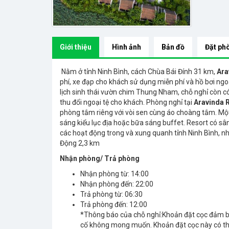
Giới thiệu
Hình ảnh
Bản đồ
Đặt ph
Nằm ở tỉnh Ninh Bình, cách Chùa Bái Đính 31 km,
Ara
phí, xe đạp cho khách sử dụng miễn phí và hồ bơi ngo
lịch sinh thái vườn chim Thung Nham, chỗ nghỉ còn có
thu đổi ngoại tệ cho khách. Phòng nghỉ tại
Aravinda R
phòng tắm riêng với vòi sen cùng áo choàng tắm. Mộ
sáng kiểu lục địa hoặc bữa sáng buffet. Resort có sâ
các hoạt động trong và xung quanh tỉnh Ninh Bình, n
Động 2,3 km
Nhận phòng/ Trả phòng
Nhận phòng từ
:
14:00
Nhận phòng đến
:
22:00
Trả phòng từ
:
06:30
Trả phòng đến
:
12:00
*Thông báo của chỗ nghỉ:
Khoản đặt cọc đảm bả
cố không mong muốn. Khoản đặt cọc này có thể 