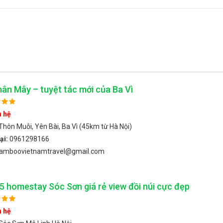
ân Mây – tuyệt tác mới của Ba Vì
n hệ
Thôn Muỗi, Yên Bài, Ba Vì (45km từ Hà Nội)
ại:
0961298166
amboovietnamtravel@gmail.com
25 homestay Sóc Sơn giá rẻ view đồi núi cực đẹp
n hệ