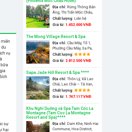
(Phoenix Moc Chau Hotel)
Địa chỉ:
Rừng Thông Bản
Áng, Thị Trấn Mộc Châu,
Mộc Châu, Việt Nam
Chất lượng:
Liên hệ
Giá từ:
1.452.000 VNĐ
The Mong Village Resort & Spa
g miễn
Địa chỉ:
Cầu Mây, Tổ 1,
u du
Phường Cầu Mây, Sa Pa,
ịch vụ
Lào Cai
Chất lượng:
và
Giá từ:
2.812.500 VNĐ
 bữa
gia
Sapa Jade Hill Resort & Spa ****
Bích
Địa chỉ:
Thôn Lý, Xã Lao
Chải, Lao Chải – Tả Van,
Sapa, Việt Nam
Chất lượng:
Giá từ:
1.747.117 VNĐ
Khu Nghỉ Dưỡng và Spa Tam Cốc La
Montagne (Tam Coc La Montagne
Resort and Spa)****
Địa chỉ:
Dam Khe, Ninh Hai
ác sự
Commune, Hoa District,
ư hại