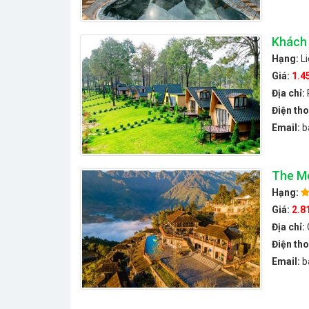
Khách 
Hạng:
L
Giá:
1.4
Địa chỉ:
Điện tho
Email:
b
The Mo
Hạng:
Giá:
2.8
Địa chỉ:
Điện tho
Email:
b