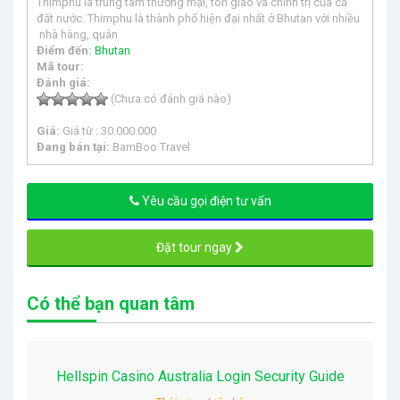
Thimphu là trung tâm thương mại, tôn giáo và chính trị của cả
đất nước. Thimphu là thành phố hiện đại nhất ở Bhutan với nhiều
nhà hàng, quán
Điểm đến:
Bhutan
Mã tour:
Đánh giá:
(Chưa có đánh giá nào)
Giá:
Giá từ : 30.000.000
Đang bán tại:
BamBoo Travel
Yêu cầu gọi điện tư vấn
Đặt tour ngay
Có thể bạn quan tâm
Hellspin Casino Australia Login Security Guide