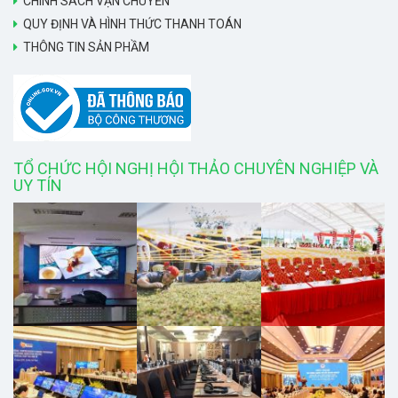
CHÍNH SÁCH VẬN CHUYỂN
QUY ĐỊNH VÀ HÌNH THỨC THANH TOÁN
THÔNG TIN SẢN PHẦM
TỔ CHỨC HỘI NGHỊ HỘI THẢO CHUYÊN NGHIỆP VÀ
UY TÍN