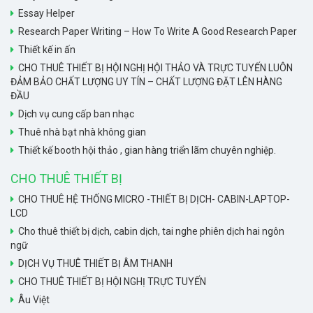
Essay Helper
Research Paper Writing – How To Write A Good Research Paper
Thiết kế in ấn
CHO THUÊ THIẾT BỊ HỘI NGHỊ HỘI THẢO VÀ TRỰC TUYẾN LUÔN
ĐẢM BẢO CHẤT LƯỢNG UY TÍN – CHẤT LƯỢNG ĐẶT LÊN HÀNG
ĐẦU
Dịch vụ cung cấp ban nhạc
Thuê nhà bạt nhà không gian
Thiết kế booth hội thảo , gian hàng triển lãm chuyên nghiệp.
CHO THUÊ THIẾT BỊ
CHO THUÊ HỆ THỐNG MICRO -THIẾT BỊ DỊCH- CABIN-LAPTOP-
LCD
Cho thuê thiết bị dịch, cabin dịch, tai nghe phiên dịch hai ngôn
ngữ
DỊCH VỤ THUÊ THIẾT BỊ ÂM THANH
CHO THUÊ THIẾT BỊ HỘI NGHỊ TRỰC TUYẾN
Âu Việt