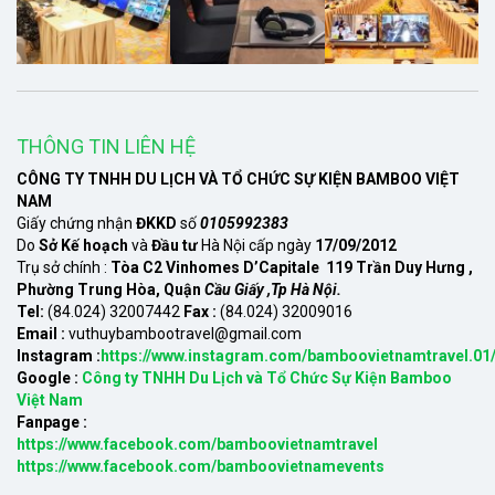
THÔNG TIN LIÊN HỆ
CÔNG TY TNHH DU LỊCH VÀ TỔ CHỨC SỰ KIỆN BAMBOO VIỆT
NAM
Giấy chứng nhận
ĐKKD
số
0105992383
Do
Sở Kế hoạch
và
Đầu tư
Hà Nội cấp ngày
17/09/2012
Trụ sở chính :
Tòa C2 Vinhomes D’Capitale 119 Trần Duy Hưng ,
Phường Trung Hòa, Quận
Cầu Giấy ,Tp Hà Nội.
Tel:
(84.024) 32007442
Fax :
(84.024) 32009016
Email :
vuthuybambootravel@gmail.com
Instagram :
https://www.instagram.com/bamboovietnamtravel.01
Google :
Công ty TNHH Du Lịch và Tổ Chức Sự Kiện Bamboo
Việt Nam
Fanpage :
https://www.facebook.com/bamboovietnamtravel
https://www.facebook.com/bamboovietnamevents