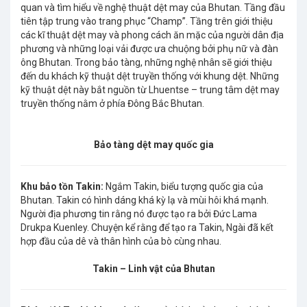
quan và tìm hiểu về nghệ thuật dệt may của Bhutan. Tầng đầu
tiên tập trung vào trang phục “Champ”. Tầng trên giới thiệu
các kĩ thuật dệt may và phong cách ăn mặc của người dân địa
phương và những loại vải được ưa chuộng bởi phụ nữ và đàn
ông Bhutan. Trong bảo tàng, những nghệ nhân sẽ giới thiệu
đến du khách kỹ thuật dệt truyền thống với khung dệt. Những
kỹ thuật dệt này bắt nguồn từ Lhuentse – trung tâm dệt may
truyền thống nằm ở phía Đông Bắc Bhutan.
Bảo tàng dệt may quốc gia
Khu bảo tồn Takin:
Ngắm Takin, biểu tượng quốc gia của
Bhutan. Takin có hình dáng khá kỳ lạ và mùi hôi khá mạnh.
Người địa phương tin rằng nó được tạo ra bởi Đức Lama
Drukpa Kuenley. Chuyện kể rằng để tạo ra Takin, Ngài đã kết
hợp đầu của dê và thân hình của bò cùng nhau.
Takin – Linh vật của Bhutan