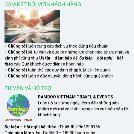
CAM KẾT ĐỐI VỚI KHÁCH HÀNG
+
Chúng tôi
luôn cung cấp dịch vụ theo đúng tiêu chuẩn.
+
Chúng tôi
sẽ tư vấn và đưa ra những lựa chọn nào tối ưu nhất về
kinh phí
cũng như
Uy tín – đảm bảo
để
Sự kiện – hội nghị – hội
thảo
của Quý khách được diễn ra hoàn hảo.
xem
+
Chúng tôi
tuân thủ các quy định pháp luật có liên quan.
+
Chúng tôi
luôn ở đây nguyện đồng hành cùng quý khách .
TƯ VẤN VÀ HỖ TRỢ
BAMBOO VIETNAM TRAVEL & EVENTS
Luôn nỗ lực từng ngày đem đến những sản
phẩm mới mẻ và chất lượng dịch vụ hoàn hảo tới
khách hàng.
Sự kiện – Hội nghị hội thảo -Thiết Bị
: 0961298166
Thời gian làm việc
:Từ 8h00 – 18h00 hàng ngày