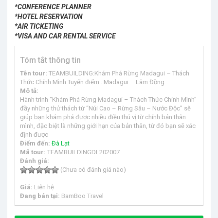
*CONFERENCE PLANNER
*HOTEL RESERVATION
*AIR TICKETING
*VISA AND CAR RENTAL SERVICE
Tóm tắt thông tin
Tên tour:
TEAMBUILDING:Khám Phá Rừng Madagui – Thách
Thức Chính Mình Tuyến điểm : Madagui – Lâm Đồng
Mô tả:
Hành trình “Khám Phá Rừng Madagui – Thách Thức Chính Mình”
đầy những thử thách từ “Núi Cao – Rừng Sâu – Nước Độc” sẽ
giúp bạn khám phá được nhiều điều thú vị từ chính bản thân
mình, đặc biệt là những giới hạn của bản thân, từ đó bạn sẽ xác
định được
Điểm đến:
Đà Lạt
Mã tour:
TEAMBUILDINGDL202007
Đánh giá:
(Chưa có đánh giá nào)
Giá:
Liên hệ
Đang bán tại:
BamBoo Travel