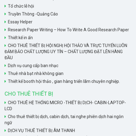
Tổ chức lễ hội
Truyền Thông -Quảng Cáo
Essay Helper
Research Paper Writing – How To Write A Good Research Paper
Thiết kế in ấn
CHO THUÊ THIẾT BỊ HỘI NGHỊ HỘI THẢO VÀ TRỰC TUYẾN LUÔN
ĐẢM BẢO CHẤT LƯỢNG UY TÍN – CHẤT LƯỢNG ĐẶT LÊN HÀNG
ĐẦU
Dịch vụ cung cấp ban nhạc
Thuê nhà bạt nhà không gian
Thiết kế booth hội thảo , gian hàng triển lãm chuyên nghiệp.
CHO THUÊ THIẾT BỊ
CHO THUÊ HỆ THỐNG MICRO -THIẾT BỊ DỊCH- CABIN-LAPTOP-
LCD
Cho thuê thiết bị dịch, cabin dịch, tai nghe phiên dịch hai ngôn
ngữ
DỊCH VỤ THUÊ THIẾT BỊ ÂM THANH