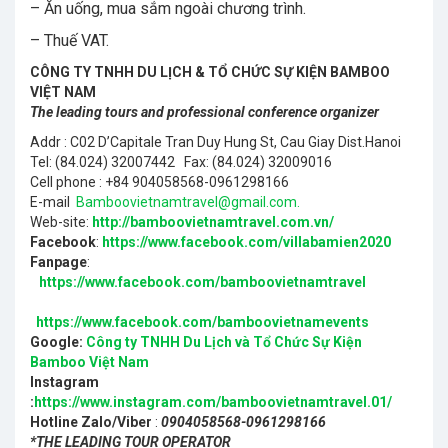
– Ăn uống, mua sắm ngoài chương trình.
– Thuế VAT.
CÔNG TY TNHH DU LỊCH & TỔ CHỨC SỰ KIỆN BAMBOO
VIỆT NAM
The leading tours and professional conference organizer
Addr : C02 D’Capitale Tran Duy Hung St, Cau Giay Dist.Hanoi
Tel: (84.024) 32007442 Fax: (84.024) 32009016
Cell phone : +84 904058568-0961298166
E-mail
Bamboovietnamtravel@gmail.com.
Web-site:
http://bamboovietnamtravel.com.vn/
Facebook
:
https://www.facebook.com/villabamien2020
Fanpage
:
https://www.facebook.com/bamboovietnamtravel
https://www.facebook.com/bamboovietnamevents
Google:
Công ty TNHH Du Lịch và Tổ Chức Sự Kiện
Bamboo Việt Nam
Instagram
:
https://www.instagram.com/bamboovietnamtravel.01/
Hotline Zalo/Viber
:
0904058568-0961298166
*THE LEADING TOUR OPERATOR