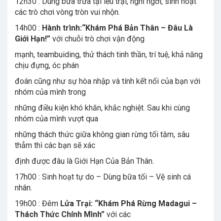
12h30 : Dùng bữa trưa tại lều trại, nghỉ ngơi, sinh hoạt
các trò chơi vòng tròn vui nhộn.
14h00 :
Hành trình:“Khám Phá Bản Thân – Đâu Là
Giới Hạn!”
với chuỗi trò chơi vận động
mạnh, teambuiding, thử thách tinh thần, trí tuệ, khả năng
chịu đựng, óc phán
đoán cũng như sự hòa nhập và tính kết nối của bạn với
nhóm của mình trong
những điều kiện khó khăn, khắc nghiệt. Sau khi cùng
nhóm của mình vượt qua
những thách thức giữa không gian rừng tối tăm, sâu
thẳm thì các bạn sẽ xác
định được đâu là Giới Hạn Của Bản Thân.
17h00 : Sinh hoạt tự do – Dùng bữa tối – Vệ sinh cá
nhân.
19h00 : Đêm
Lửa Trại: “Khám Phá Rừng Madagui –
Thách Thức Chính Mình”
với các