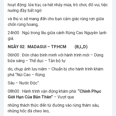
hoạt động: lửa trại, ca hát nhảy múa, trò chơi, đố vui, tiệc
nuớng đầy bất ngờ
và thú vị sẽ mang đến cho bạn cảm giác rùng rợn giữa
chốn rừng hoang, .
24h00 : Ngủ trong lều giữa cánh Rừng Cao Nguyên lạnh
giá.
NGÀY 02: MADAGUI – TP.HCM (B,L,D)
06h00 : Đón chào bình minh với hành trình mới – Dùng
bữa sáng – Thể dục – Tản bộ tự
do, chụp ảnh lưu niệm – Chuẩn bị cho hành trình khám
phá “Núi Cao – Rừng
Sâu – Nước Độc”.
08h00 : Hành trình vận động khám phá:
“Chinh Phục
Giới Hạn Của Bản Thân”
– Vượt qua
những thách thức đến từ đường vào rừng thâm sâu,
những hốc đá cheo leo,