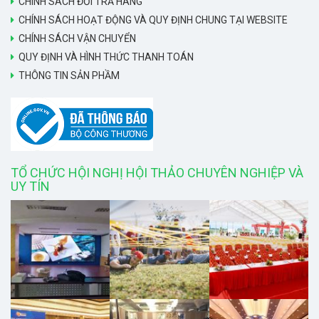
CHÍNH SÁCH ĐỔI TRẢ HÀNG
CHÍNH SÁCH HOẠT ĐỘNG VÀ QUY ĐỊNH CHUNG TẠI WEBSITE
CHÍNH SÁCH VẬN CHUYỂN
QUY ĐỊNH VÀ HÌNH THỨC THANH TOÁN
THÔNG TIN SẢN PHẦM
TỔ CHỨC HỘI NGHỊ HỘI THẢO CHUYÊN NGHIỆP VÀ
UY TÍN