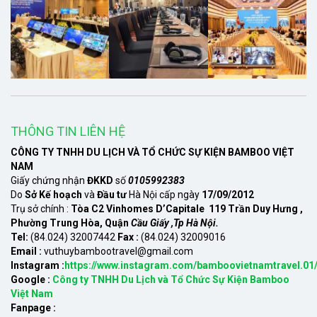
THÔNG TIN LIÊN HỆ
CÔNG TY TNHH DU LỊCH VÀ TỔ CHỨC SỰ KIỆN BAMBOO VIỆT
NAM
Giấy chứng nhận
ĐKKD
số
0105992383
Do
Sở Kế hoạch
và
Đầu tư
Hà Nội cấp ngày
17/09/2012
Trụ sở chính :
Tòa C2 Vinhomes D’Capitale 119 Trần Duy Hưng ,
Phường Trung Hòa, Quận
Cầu Giấy ,Tp Hà Nội.
Tel:
(84.024) 32007442
Fax :
(84.024) 32009016
Email :
vuthuybambootravel@gmail.com
Instagram :
https://www.instagram.com/bamboovietnamtravel.01
Google :
Công ty TNHH Du Lịch và Tổ Chức Sự Kiện Bamboo
Việt Nam
Fanpage :