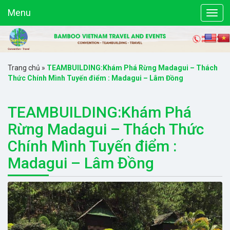
Menu
Trang chủ
»
TEAMBUILDING:Khám Phá Rừng Madagui – Thách
Thức Chính Mình Tuyến điểm : Madagui – Lâm Đồng
TEAMBUILDING:Khám Phá
Rừng Madagui – Thách Thức
Chính Mình Tuyến điểm :
Madagui – Lâm Đồng