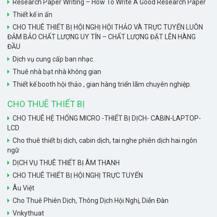
Research Paper Writing – How To Write A Good Research Paper
Thiết kế in ấn
CHO THUÊ THIẾT BỊ HỘI NGHỊ HỘI THẢO VÀ TRỰC TUYẾN LUÔN
ĐẢM BẢO CHẤT LƯỢNG UY TÍN – CHẤT LƯỢNG ĐẶT LÊN HÀNG
ĐẦU
Dịch vụ cung cấp ban nhạc
Thuê nhà bạt nhà không gian
Thiết kế booth hội thảo , gian hàng triển lãm chuyên nghiệp.
CHO THUÊ THIẾT BỊ
CHO THUÊ HỆ THỐNG MICRO -THIẾT BỊ DỊCH- CABIN-LAPTOP-
LCD
Cho thuê thiết bị dịch, cabin dịch, tai nghe phiên dịch hai ngôn
ngữ
DỊCH VỤ THUÊ THIẾT BỊ ÂM THANH
CHO THUÊ THIẾT BỊ HỘI NGHỊ TRỰC TUYẾN
Âu Việt
Cho Thuê Phiên Dịch, Thông Dịch Hội Nghị, Diễn Đàn
Vnkythuat