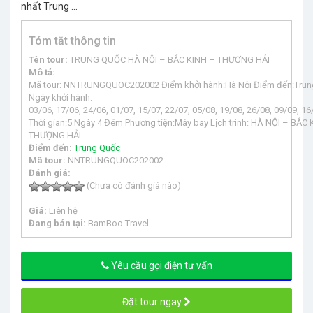
Tóm tắt thông tin
Tên tour:
TRUNG QUỐC HÀ NỘI – BẮC KINH – THƯỢNG HẢI
Mô tả:
Mã tour: NNTRUNGQUOC202002 Điểm khởi hành:Hà Nội Điểm đến:Trun
Ngày khởi hành:
03/06, 17/06, 24/06, 01/07, 15/07, 22/07, 05/08, 19/08, 26/08, 09/09, 16
Thời gian:5 Ngày 4 Đêm Phương tiện:Máy bay Lịch trình: HÀ NỘI – BẮC
THƯỢNG HẢI
Điểm đến:
Trung Quốc
Mã tour:
NNTRUNGQUOC202002
Đánh giá:
(Chưa có đánh giá nào)
Giá:
Liên hệ
Đang bán tại:
BamBoo Travel
Yêu cầu gọi điện tư vấn
Đặt tour ngay