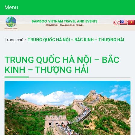
Menu
Trang chủ
»
TRUNG QUỐC HÀ NỘI – BẮC KINH – THƯỢNG HẢI
TRUNG QUỐC HÀ NỘI – BẮC
KINH – THƯỢNG HẢI