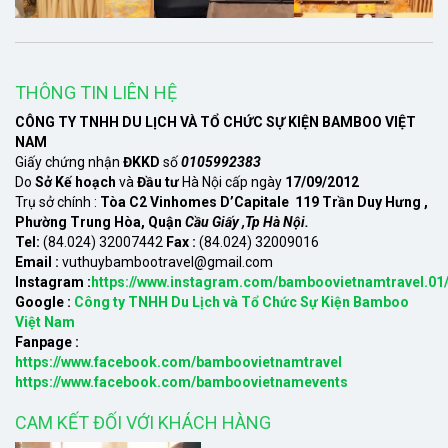
THÔNG TIN LIÊN HỆ
CÔNG TY TNHH DU LỊCH VÀ TỔ CHỨC SỰ KIỆN BAMBOO VIỆT
NAM
Giấy chứng nhận
ĐKKD
số
0105992383
Do
Sở Kế hoạch
và
Đầu tư
Hà Nội cấp ngày
17/09/2012
Trụ sở chính :
Tòa C2 Vinhomes D’Capitale 119 Trần Duy Hưng ,
Phường Trung Hòa, Quận
Cầu Giấy ,Tp Hà Nội.
Tel:
(84.024) 32007442
Fax :
(84.024) 32009016
Email :
vuthuybambootravel@gmail.com
Instagram :
https://www.instagram.com/bamboovietnamtravel.01
Google :
Công ty TNHH Du Lịch và Tổ Chức Sự Kiện Bamboo
Việt Nam
Fanpage :
https://www.facebook.com/bamboovietnamtravel
https://www.facebook.com/bamboovietnamevents
CAM KẾT ĐỐI VỚI KHÁCH HÀNG