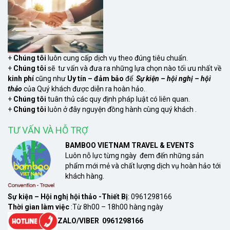
+
Chúng tôi
luôn cung cấp dịch vụ theo đúng tiêu chuẩn.
+
Chúng tôi
sẽ tư vấn và đưa ra những lựa chọn nào tối ưu nhất về
kinh phí
cũng như
Uy tín – đảm bảo
để
Sự kiện – hội nghị – hội
thảo
của Quý khách được diễn ra hoàn hảo.
xem
+
Chúng tôi
tuân thủ các quy định pháp luật có liên quan.
+
Chúng tôi
luôn ở đây nguyện đồng hành cùng quý khách .
TƯ VẤN VÀ HỖ TRỢ
BAMBOO VIETNAM TRAVEL & EVENTS
Luôn nỗ lực từng ngày đem đến những sản
phẩm mới mẻ và chất lượng dịch vụ hoàn hảo tới
khách hàng.
Sự kiện – Hội nghị hội thảo -Thiết Bị
: 0961298166
Thời gian làm việc
:Từ 8h00 – 18h00 hàng ngày
ZALO/VIBER 0961298166