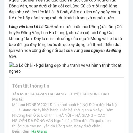
Ngoài các điểm đến đã quá quen thuộc của cao nguyên đá
Đồng Văn, ngay dưới chân cột cờ Lũng Cú có một ngôi làng
đẹp như cổ tích tên là Lô Lô Chải; điểm du lịch này ngày càng
trở nên hấp dẫn trong mắt du khách trong và ngoài nước.
Làng văn hóa Lô Lô Chải
nằm dưới chân núi Rồng (xã Lũng Cú,
huyện Đồng Văn, tỉnh Hà Giang), chỉ cách cột cờ Lũng Cú
khoảng 1km. Đây là nơi sinh sống của người Mông và Lô Lô từ
bao đời giờ đây từng bước được xây dựng trở thành điểm du
lịch văn hóa cộng đồng nổi bật của vùng
cao nguyên đá Đồng
Văn
.
Tóm tắt thông tin
Tên tour:
CARAVAN HÀ GIANG – TUYỆT TÁC VÙNG CAO
Mô tả:
Mã tour:NDNB032021 Điểm khởi hành:Hà Nội Điểm đến:Hà Nội
– Hà Giang Ngày khởi hành: Liên hệ Thời gian:4 Ngày 3 Đêm
Phương tiện:Ô tô Lịch trình: HÀ NỘI – HÀ GIANG – CAO
NGUYÊN ĐÁ ĐỒNG VĂN Ngoài các điểm đến đã quá quen
thuộc của cao nguyên đá Đồng Văn, ngay dưới chân
Điểm đến:
Hà Giang