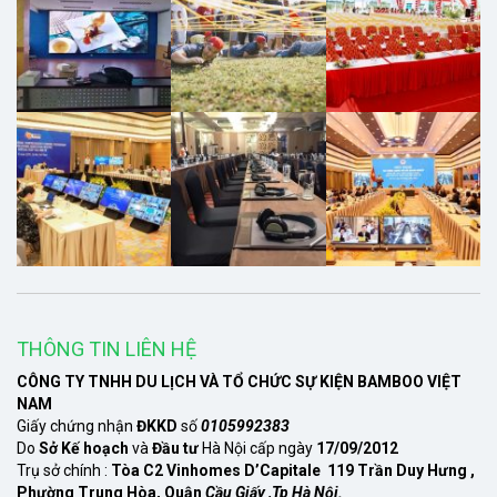
THÔNG TIN LIÊN HỆ
CÔNG TY TNHH DU LỊCH VÀ TỔ CHỨC SỰ KIỆN BAMBOO VIỆT
NAM
Giấy chứng nhận
ĐKKD
số
0105992383
Do
Sở Kế hoạch
và
Đầu tư
Hà Nội cấp ngày
17/09/2012
Trụ sở chính :
Tòa C2 Vinhomes D’Capitale 119 Trần Duy Hưng ,
Phường Trung Hòa, Quận
Cầu Giấy ,Tp Hà Nội.