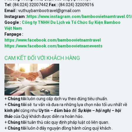
Tel:
(84.024) 32007442
Fax :
(84.024) 32009016
Email :
vuthuybambootravel@gmail.com
Instagram :
https://www.instagram.com/bamboovietnamtravel.01
Google :
Công ty TNHH Du Lịch và Tổ Chức Sự Kiện Bamboo
Việt Nam
Fanpage :
https://www.facebook.com/bamboovietnamtravel
https://www.facebook.com/bamboovietnamevents
CAM KẾT ĐỐI VỚI KHÁCH HÀNG
+
Chúng tôi
luôn cung cấp dịch vụ theo đúng tiêu chuẩn.
+
Chúng tôi
sẽ tư vấn và đưa ra những lựa chọn nào tối ưu nhất về
kinh phí
cũng như
Uy tín – đảm bảo
để
Sự kiện – hội nghị – hội
thảo
của Quý khách được diễn ra hoàn hảo.
xem
+
Chúng tôi
tuân thủ các quy định pháp luật có liên quan.
+
Chúng tôi
luôn ở đây nguyện đồng hành cùng quý khách .