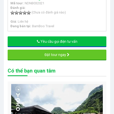
Mã tour:
NDNB032021
Đánh giá:
(Chưa có đánh giá nào)
Giá:
Liên hệ
Đang bán tại:
BamBoo Travel
Yêu cầu gọi điện tư vấn
Đặt tour ngay
Có thể bạn quan tâm